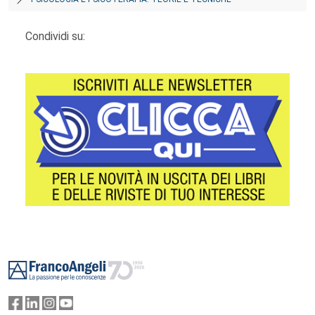
Condividi su:
Footer