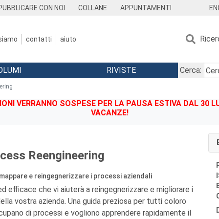
EN
PUBBLICARE CON NOI
COLLANE
APPUNTAMENTI
Ricer
 siamo
contatti
aiuto
OLUMI
RIVISTE
Cerca:
ering
IONI VERRANNO SOSPESE PER LA PAUSA ESTIVA DAL 30 LU
VACANZE!
cess Reengineering
 mappare e reingegnerizzare i processi aziendali
 efficace che vi aiuterà a reingegnerizzare e migliorare i
della vostra azienda. Una guida preziosa per tutti coloro
occupano di processi e vogliono apprendere rapidamente il