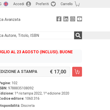
G
Accedi
Preferiti
Carrello
ca Avanzata
GLIO AL 23 AGOSTO (INCLUSI). BUONE
17,00
EDIZIONE A STAMPA
Pagine:
102
ISBN:
9788835108092
a
a
Edizione:
1
ristampa 2022, 1
edizione 2020
Codice editore:
1060.316
Disponibilità:
Discreta