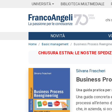
Menu
Main content
Footer
Menu
UNIVERSITÀ
BIBLIOTECA MULTIMEDIALE
chi
NOVITÀ
V
Main content
Home
Basic management
Business Process Reengine
CHIUSURA ESTIVA: LE NOSTRE SPEDIZ
Autori:
Silvana Frascheri
Business Pro
Una guida pratica per
Una guida concreta ed
processi all’interno 
che, in azienda, si 