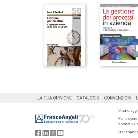
Footer
LA TUA OPINIONE
CATALOGHI
CONVENZIONI
Ultimo agg
Per le opere
normativa su
FrancoAngel