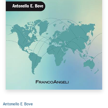
Autori:
Antonello E. Bove