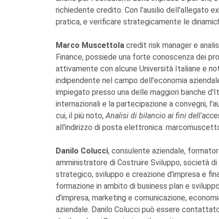
richiedente credito. Con l'ausilio dell'allegato ex
pratica, e verificare strategicamente le dinamic
Marco Muscettola
credit risk manager e anali
Finance, possiede una forte conoscenza dei proce
attivamente con alcune Università Italiane e noti 
indipendente nel campo dell'economia aziendale
impiegato presso una delle maggiori banche d'Itali
internazionali e la partecipazione a convegni, l'
cui, il più noto,
Analisi di bilancio ai fini
dell'acce
all'indirizzo di posta elettronica: marcomuscet
Danilo Colucci
, consulente aziendale, formator
amministratore di Costruire Sviluppo, società di
strategico, sviluppo e creazione d'impresa e fin
formazione in ambito di business plan e sviluppo 
d'impresa, marketing e comunicazione, economia
aziendale. Danilo Colucci può essere contattato a