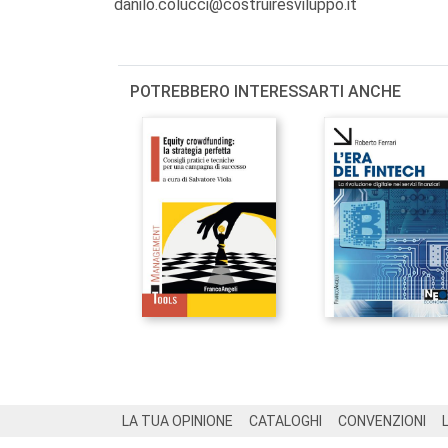
danilo.colucci@costruiresviluppo.it
POTREBBERO INTERESSARTI ANCHE
Footer
LA TUA OPINIONE
CATALOGHI
CONVENZIONI