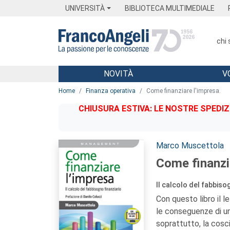
Menu
Main content
Footer
Menu
UNIVERSITÀ
BIBLIOTECA MULTIMEDIALE
chi
NOVITÀ
V
Main content
Home
Finanza operativa
Come finanziare l'impresa.
CHIUSURA ESTIVA: LE NOSTRE SPEDIZ
Autori:
Marco Muscettola
Come finanzia
Il calcolo del fabbiso
Con questo libro il 
le conseguenze di un 
soprattutto, la cosci