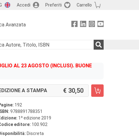
G
Accedi
Preferiti
Carrello
ca Avanzata
GLIO AL 23 AGOSTO (INCLUSI). BUONE
30,50
EDIZIONE A STAMPA
Pagine:
192
ISBN:
9788891788351
a
Edizione:
1
edizione 2019
Codice editore:
100.902
Disponibilità:
Discreta