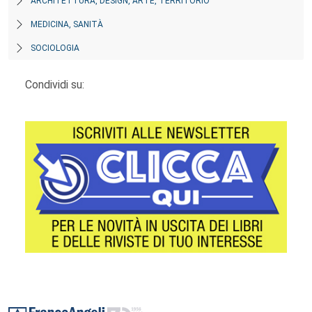
ARCHITETTURA, DESIGN, ARTE, TERRITORIO
MEDICINA, SANITÀ
SOCIOLOGIA
Condividi su:
Footer