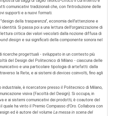
omposta da saggi di taglio teorico-critico il cui intento è
atti comunicativi tradizionali che, con l'introduzione delle
vi supporti e a nuovi formati.
a "design della trasparenza", economia dell'attenzione e
 identità. Si passa poi a una lettura dell'organizzazione di
ettura critica dei valori veicolati dalla nozione diffusa di
ound design
e sui significati della componente sonora nel
i ricerche progettuali - sviluppato in un contesto più
acoltà del Design del Politecnico di Milano - ciascuna delle
icativo e una particolare tipologia di artefatti: dalla
ttraverso la Rete, e ai sistemi di
devices
coinvolti, fino agli
o industriale, è ricercatore presso il Politecnico di Milano,
unicazione visiva (Facoltà del Design). Si occupa, in
siva e ai sistemi comunicativi dei prodotti; è coautore del
l quale ha vinto il Premio Compasso d'Oro. Collabora con
i design ed è autore del volume
La messa in scena del