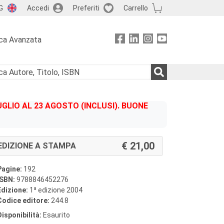
G
Accedi
Preferiti
Carrello
ca Avanzata
GLIO AL 23 AGOSTO (INCLUSI). BUONE
21,00
EDIZIONE A STAMPA
Pagine:
192
ISBN:
9788846452276
a
Edizione:
1
edizione 2004
Codice editore:
244.8
Disponibilità:
Esaurito