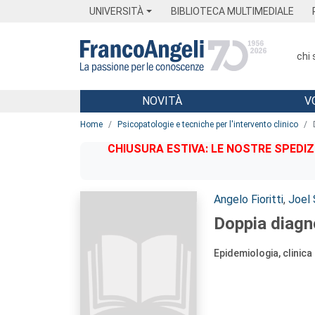
Menu
Main content
Footer
Menu
UNIVERSITÀ
BIBLIOTECA MULTIMEDIALE
chi
NOVITÀ
V
Main content
Home
Psicopatologie e tecniche per l'intervento clinico
CHIUSURA ESTIVA: LE NOSTRE SPEDIZ
Autori:
Angelo Fioritti
,
Joel
Doppia diagn
Epidemiologia, clinic