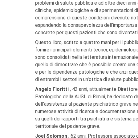
problemi di salute pubblica e ad oltre dieci anni
cliniche, epidemiologiche e di sperimentazioni 
comprensione di queste condizioni divenute note 
espandendo la consapevolezza dell'importanza q
concrete per questi pazienti che sono diventati
Questo libro, scritto a quattro mani per il pubbl
fornire i principali elementi teorici, epidemiologi
sono consolidati nella letteratura internazionale
quello di dimostrare che è possibile creare una c
e per le dipendenze patologiche e che anzi ques
di entrambi i settori in un'ottica di salute pubbli
Angelo Fioritti
, 42 anni, attualmente Diretto
Patologiche della AUSL di Rimini, ha dedicato d
dell'assistenza al paziente psichiatrico grave ne
numerose attività di ricerca e documentazione s
su quelli dei rapporti tra psichiatria e sistema p
territoriale del paziente grave.
Joel Solomon
, 62 anni, Professore associato d