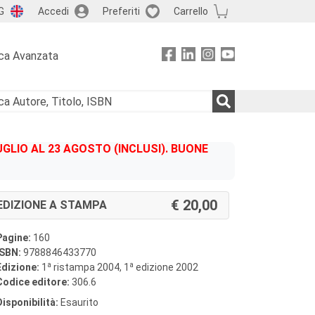
G
Accedi
Preferiti
Carrello
ca Avanzata
GLIO AL 23 AGOSTO (INCLUSI). BUONE
20,00
EDIZIONE A STAMPA
Pagine:
160
ISBN:
9788846433770
a
a
Edizione:
1
ristampa 2004, 1
edizione 2002
Codice editore:
306.6
Disponibilità:
Esaurito