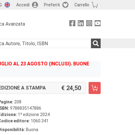
G
Accedi
Preferiti
Carrello
ca Avanzata
GLIO AL 23 AGOSTO (INCLUSI). BUONE
24,50
EDIZIONE A STAMPA
Pagine:
208
ISBN:
9788835147886
a
Edizione:
1
edizione 2024
Codice editore:
1060.341
Disponibilità:
Buona