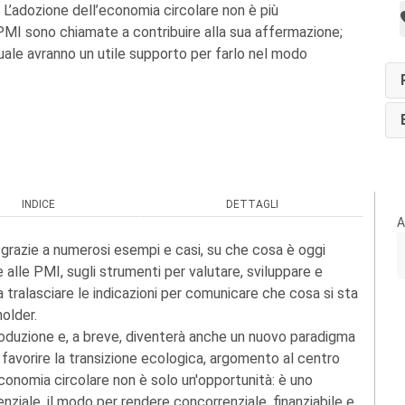
. L’adozione dell’economia circolare non è più
 PMI sono chiamate a contribuire alla sua affermazione;
ale avranno un utile supporto per farlo nel modo
INDICE
DETTAGLI
A
 grazie a numerosi esempi e casi, su che cosa è oggi
 alle PMI, sugli strumenti per valutare, sviluppare e
za tralasciare le indicazioni per comunicare che cosa si sta
holder.
roduzione e, a breve, diventerà anche un nuovo paradigma
, favorire la transizione ecologica, argomento al centro
economia circolare non è solo un'opportunità: è uno
ziale, il modo per rendere concorrenziale, finanziabile e