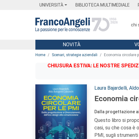
Menu
Main content
Footer
Menu
UNIVERSITÀ
BIBLIOTECA MULTIMEDIALE
chi
NOVITÀ
V
Main content
Home
Scenari, strategie aziendali
Economia circolare p
CHIUSURA ESTIVA: LE NOSTRE SPEDIZ
Autori:
Laura Bajardelli
,
Aldo
Economia cir
Dalla progettazione a
Questo libro si prop
casi, su che cosa è o
PMI, sugli strumenti 