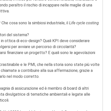
endo peraltro il rischio di incappare nelle maglie di una
ttiva.
 Che cosa sono la simbiosi industriale, il
Life cycle costing
attori del sistema?
o in ottica di eco-design? Quali KPI deve considerare
lgersi per avviare un percorso di circolarità?
farsi finanziare un progetto? E quali sono le agevolazioni
rastinabile e le PMI, che nella storia sono state più volte
hiamate a contribuire alla sua affermazione; grazie a
arlo nel modo corretto.
gnia di assicurazione ed è membro di board di altri
a divulgatrice di tematiche ambientali e legate alle
icoli.