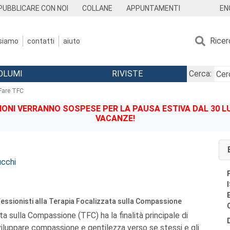
EN
PUBBLICARE CON NOI
COLLANE
APPUNTAMENTI
Ricer
 siamo
contatti
aiuto
OLUMI
RIVISTE
Cerca:
Fare TFC
IONI VERRANNO SOSPESE PER LA PAUSA ESTIVA DAL 30 LU
VACANZE!
ucchi
fessionisti alla Terapia Focalizzata sulla Compassione
a sulla Compassione (TFC) ha la finalità principale di
sviluppare compassione e gentilezza verso se stessi e gli