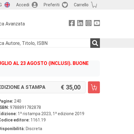
G
Accedi
Preferiti
Carrello
ca Avanzata
GLIO AL 23 AGOSTO (INCLUSI). BUONE
35,00
EDIZIONE A STAMPA
Pagine:
240
ISBN:
9788891782878
a
a
Edizione:
1
ristampa 2023, 1
edizione 2019
Codice editore:
1161.19
Disponibilità:
Discreta