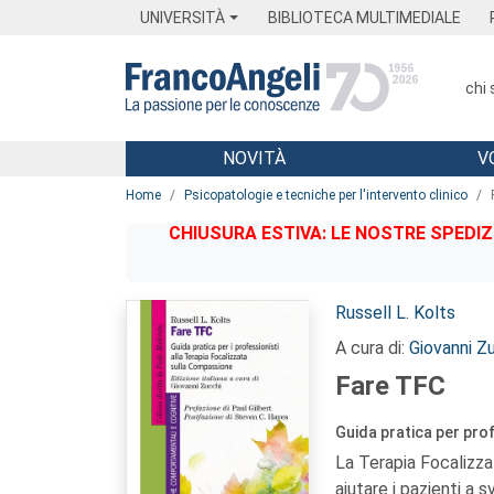
Menu
Main content
Footer
Menu
UNIVERSITÀ
BIBLIOTECA MULTIMEDIALE
chi
NOVITÀ
V
Main content
Home
Psicopatologie e tecniche per l'intervento clinico
CHIUSURA ESTIVA: LE NOSTRE SPEDIZ
Autori:
Russell L. Kolts
A cura di:
Giovanni Z
Fare TFC
Guida pratica per pro
La Terapia Focalizzat
aiutare i pazienti a 