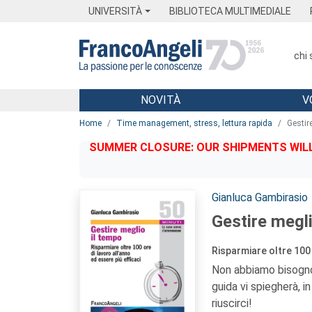
Menu
Main content
Footer
Menu
UNIVERSITÀ
BIBLIOTECA MULTIMEDIALE
chi
NOVITÀ
V
Main content
Home
Time management, stress, lettura rapida
Gestir
SUMMER CLOSURE: OUR SHIPMENTS WILL 
Autori:
Gianluca Gambirasio
Gestire megli
Risparmiare oltre 100 
Non abbiamo bisogno 
guida vi spiegherà, 
riuscirci!