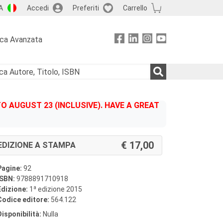
A
Accedi
Preferiti
Carrello
rca Avanzata
 AUGUST 23 (INCLUSIVE). HAVE A GREAT
17,00
EDIZIONE A STAMPA
Pagine:
92
ISBN:
9788891710918
a
Edizione:
1
edizione 2015
Codice editore:
564.122
Disponibilità:
Nulla