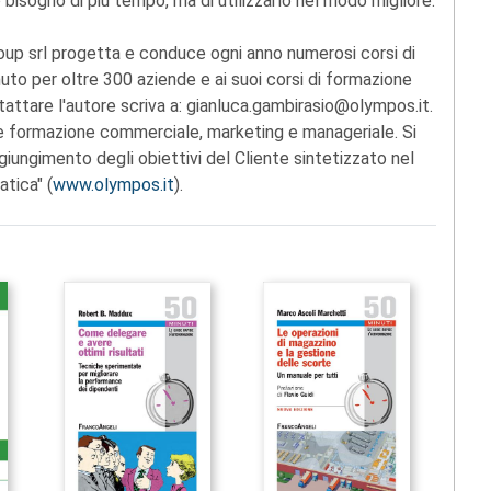
 bisogno di più tempo, ma di utilizzarlo nel modo migliore.
up srl progetta e conduce ogni anno numerosi corsi di
uto per oltre 300 aziende e ai suoi corsi di formazione
attare l'autore scriva a: gianluca.gambirasio@olympos.it.
e formazione commerciale, marketing e manageriale. Si
iungimento degli obiettivi del Cliente sintetizzato nel
atica" (
www.olympos.it
).