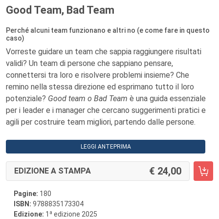
Good Team, Bad Team
Perché alcuni team funzionano e altri no (e come fare in questo
caso)
Vorreste guidare un team che sappia raggiungere risultati
validi? Un team di persone che sappiano pensare,
connettersi tra loro e risolvere problemi insieme? Che
remino nella stessa direzione ed esprimano tutto il loro
potenziale?
Good team o Bad Team
è una guida essenziale
per i leader e i manager che cercano suggerimenti pratici e
agili per costruire team migliori, partendo dalle persone.
LEGGI ANTEPRIMA
24,00
EDIZIONE A STAMPA
Pagine:
180
ISBN:
9788835173304
a
Edizione:
1
edizione 2025