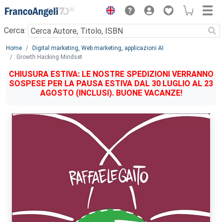
Menu
Cerca:
Main content
Home
Digital marketing, Web marketing, applicazioni AI
Growth Hacking Mindset
CHIUSURA ESTIVA: LE NOSTRE SPEDIZIONI VERRANNO
SOSPESE PER LA PAUSA ESTIVA DAL 30 LUGLIO AL 23
AGOSTO (INCLUSI). BUONE VACANZE!