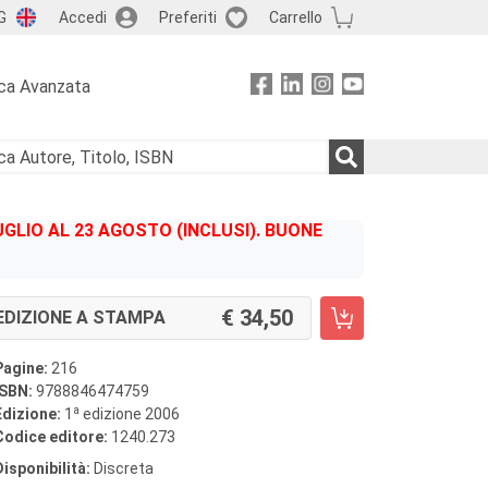
G
Accedi
Preferiti
Carrello
ca Avanzata
GLIO AL 23 AGOSTO (INCLUSI). BUONE
34,50
EDIZIONE A STAMPA
Pagine:
216
ISBN:
9788846474759
a
Edizione:
1
edizione 2006
Codice editore:
1240.273
Disponibilità:
Discreta