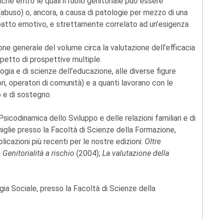
iche entro le quali il ruolo genitoriale può essere
(abuso) o, ancora, a causa di patologie per mezzo di una
impatto emotivo, e strettamente correlato ad un’esigenza
tione generale del volume circa la valutazione dell’efficacia
ispetto di prospettive multiple.
logia e di scienze dell’educazione, alle diverse figure
ri, operatori di comunità) e a quanti lavorano con le
o e di sostegno.
sicodinamica dello Sviluppo e delle relazioni familiari e di
iglie presso la Facoltà di Scienze della Formazione,
licazioni più recenti per le nostre edizioni:
Oltre
;
Genitorialità a rischio
(2004);
La valutazione della
gia Sociale, presso la Facoltà di Scienze della