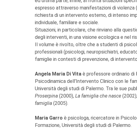
ed ultima parte, infine, affronta situazioni specif
espresso attraverso manifestazioni di violenza 
richiesta di un intervento esterno, di intenso 
individuale, familiare e sociale.
Situazioni, in particolare, che rinviano alla ques
degli interventi, in una visione ecologica e nel r
Il volume è rivolto, oltre che a studenti di psico
professionali (psicologi, neuropsichiatri, educato
famiglie in contesti di prevenzione, di intervent
Angela Maria Di Vita
è professore ordinario di P
Psicodinamica dell’Intervento Clinico con le fam
Università degli studi di Palermo. Tra le sue pubb
Proserpina
(2000),
La famiglia che nasce
(2002)
famiglia
(2005).
Maria Garro
è psicologa, ricercatore in Psicolo
Formazione, Università degli studi di Palermo.