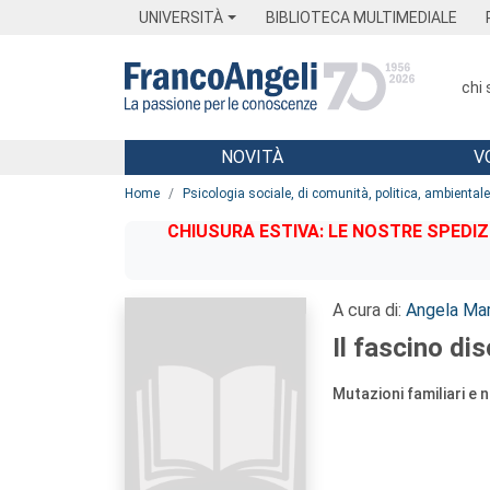
Menu
Main content
Footer
Menu
UNIVERSITÀ
BIBLIOTECA MULTIMEDIALE
chi
NOVITÀ
V
Main content
Home
Psicologia sociale, di comunità, politica, ambiental
CHIUSURA ESTIVA: LE NOSTRE SPEDIZ
A cura di:
Angela Mari
Il fascino dis
Mutazioni familiari 