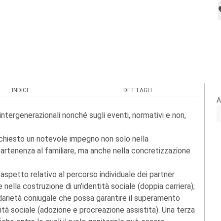
INDICE
DETTAGLI
A
 intergenerazionali nonché sugli eventi, normativi e non,
è richiesto un notevole impegno non solo nella
partenenza al familiare, ma anche nella concretizzazione
aspetto relativo al percorso individuale dei partner
e nella costruzione di un’identità sociale (doppia carriera);
idarietà coniugale che possa garantire il superamento
ità sociale (adozione e procreazione assistita). Una terza