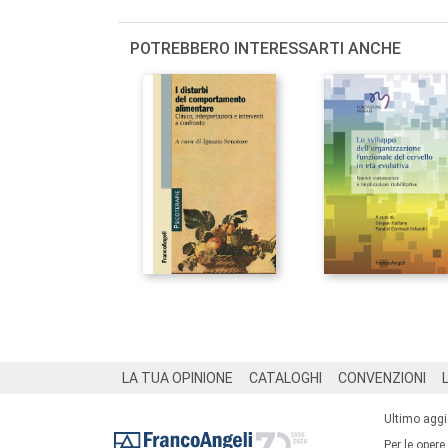
POTREBBERO INTERESSARTI ANCHE
Footer
LA TUA OPINIONE
CATALOGHI
CONVENZIONI
Ultimo agg
Per le opere