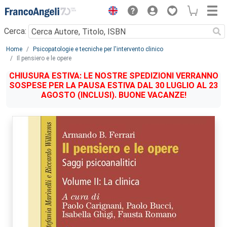
Menu
Cerca:
Main content
Home
Psicopatologie e tecniche per l'intervento clinico
Il pensiero e le opere
CHIUSURA ESTIVA: LE NOSTRE SPEDIZIONI VERRANNO
SOSPESE PER LA PAUSA ESTIVA DAL 30 LUGLIO AL 23
AGOSTO (INCLUSI). BUONE VACANZE!