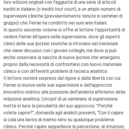
loro edizioni originali con l'aggiunta di una serie di articoli
inediti in italiano (o inediti
tout court
), e un ampio numero di
supervisioni cliniche (prevalentemente tenute in seminari di
gruppo) che Ferrari ha condotto nei suoi anni italiani.
In questo secondo volume si offre al lettore l'opportunità di
vedere Ferrari all'opera nella supervisione, dove gli aspetti
clinici delle sue ipotesi teoriche si ritrovano nel materiale
che viene discusso con i giovani colleghi, ma dove si può
anche osservare la nascita di nuove ipotesi che emergono
proprio dalla necessità di confrontarsi con nuovo materiale
clinico e con differenti problemi di tecnica analitica.
Il lettore resterà sorpreso dal rigore e dalla libertà con cui
Ferrari si muove nelle sue supervisioni e dall'approccio
innovativo relativo alla posizione dell'analista all'interno della
relazione analitica. L'
incipit
di un seminario di supervisione
mette in luce la peculiarità del suo approccio: "Perché
volete
capire
?", domanda agli analisti presenti, "Con il capire
si cala una lastra di marmo nero su qualunque problema
clinico. Perché capire seppellisce la percezione, le intuizioni,