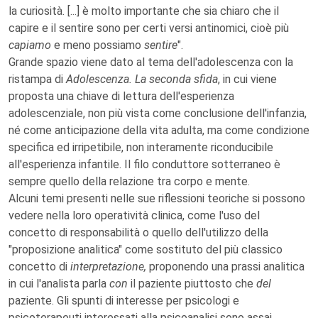
la curiosità. [...] è molto importante che sia chiaro che il
capire e il sentire sono per certi versi antinomici, cioè più
capiamo
e meno possiamo
sentire
".
Grande spazio viene dato al tema dell'adolescenza con la
ristampa di
Adolescenza. La seconda sfida
, in cui viene
proposta una chiave di lettura dell'esperienza
adolescenziale, non più vista come conclusione dell'infanzia,
né come anticipazione della vita adulta, ma come condizione
specifica ed irripetibile, non interamente riconducibile
all'esperienza infantile. Il filo conduttore sotterraneo è
sempre quello della relazione tra corpo e mente.
Alcuni temi presenti nelle sue riflessioni teoriche si possono
vedere nella loro operatività clinica, come l'uso del
concetto di responsabilità o quello dell'utilizzo della
"proposizione analitica" come sostituto del più classico
concetto di
interpretazione,
proponendo una prassi analitica
in cui l'analista parla
con
il paziente piuttosto che
del
paziente. Gli spunti di interesse per psicologi e
psicoterapeuti interessati alla psicoanalisi sono assai