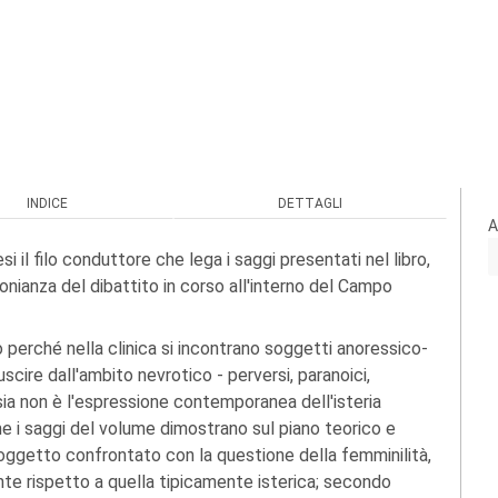
INDICE
DETTAGLI
A
esi il filo conduttore che lega i saggi presentati nel libro,
nianza del dibattito in corso all'interno del Campo
tto perché nella clinica si incontrano soggetti anoressico-
scire dall'ambito nevrotico - perversi, paranoici,
ia non è l'espressione contemporanea dell'isteria
me i saggi del volume dimostrano sul piano teorico e
soggetto confrontato con la questione della femminilità,
te rispetto a quella tipicamente isterica; secondo