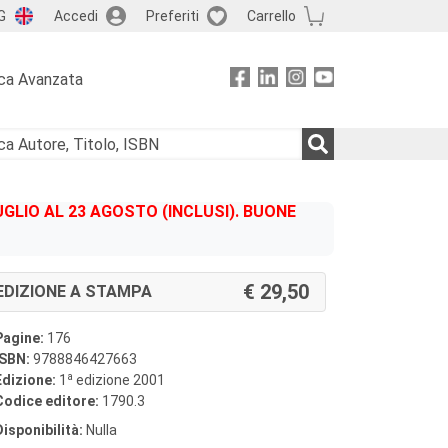
G
Accedi
Preferiti
Carrello
ca Avanzata
GLIO AL 23 AGOSTO (INCLUSI). BUONE
29,50
EDIZIONE A STAMPA
Pagine:
176
ISBN:
9788846427663
a
Edizione:
1
edizione 2001
Codice editore:
1790.3
Disponibilità:
Nulla