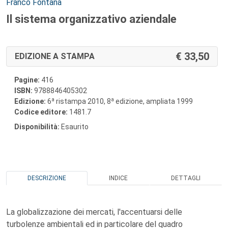
Autori:
Franco Fontana
Il sistema organizzativo aziendale
33,50
EDIZIONE A STAMPA
Pagine:
416
ISBN:
9788846405302
a
a
Edizione:
6
ristampa 2010, 8
edizione, ampliata 1999
Codice editore:
1481.7
Disponibilità:
Esaurito
DESCRIZIONE
INDICE
DETTAGLI
La globalizzazione dei mercati, l'accentuarsi delle
turbolenze ambientali ed in particolare del quadro