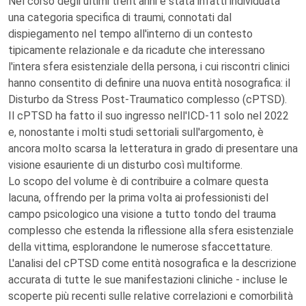
Nel corso degli ultimi trent'anni è stata infatti individuata
una categoria specifica di traumi, connotati dal
dispiegamento nel tempo all'interno di un contesto
tipicamente relazionale e da ricadute che interessano
l'intera sfera esistenziale della persona, i cui riscontri clinici
hanno consentito di definire una nuova entità nosografica: il
Disturbo da Stress Post-Traumatico complesso (cPTSD).
Il cPTSD ha fatto il suo ingresso nell'ICD-11 solo nel 2022
e, nonostante i molti studi settoriali sull'argomento, è
ancora molto scarsa la letteratura in grado di presentare una
visione esauriente di un disturbo così multiforme.
Lo scopo del volume è di contribuire a colmare questa
lacuna, offrendo per la prima volta ai professionisti del
campo psicologico una visione a tutto tondo del trauma
complesso che estenda la riflessione alla sfera esistenziale
della vittima, esplorandone le numerose sfaccettature.
L'analisi del cPTSD come entità nosografica e la descrizione
accurata di tutte le sue manifestazioni cliniche - incluse le
scoperte più recenti sulle relative correlazioni e comorbilità