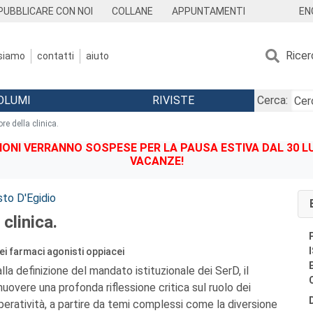
EN
PUBBLICARE CON NOI
COLLANE
APPUNTAMENTI
Ricer
 siamo
contatti
aiuto
OLUMI
RIVISTE
Cerca:
ore della clinica.
IONI VERRANNO SOSPESE PER LA PAUSA ESTIVA DAL 30 LU
VACANZE!
sto D'Egidio
 clinica.
ei farmaci agonisti oppiacei
lla definizione del mandato istituzionale dei SerD, il
overe una profonda riflessione critica sul ruolo dei
operatività, a partire da temi complessi come la diversione