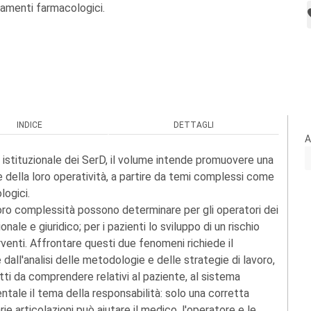
ttamenti farmacologici.
INDICE
DETTAGLI
A
 istituzionale dei SerD, il volume intende promuovere una
i e della loro operatività, a partire da temi complessi come
logici.
oro complessità possono determinare per gli operatori dei
onale e giuridico; per i pazienti lo sviluppo di un rischio
terventi. Affrontare questi due fenomeni richiede il
 dall'analisi delle metodologie e delle strategie di lavoro,
petti da comprendere relativi al paziente, al sistema
ntale il tema della responsabilità: solo una corretta
e articolazioni può aiutare il medico, l'operatore e le