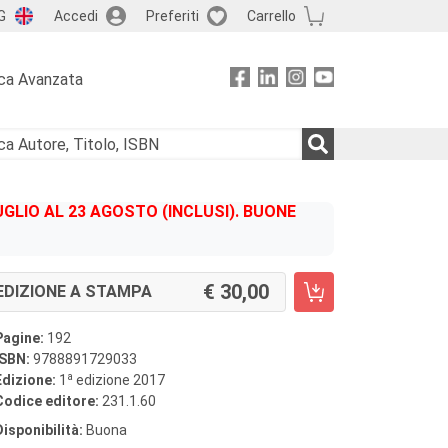
G
Accedi
Preferiti
Carrello
ca Avanzata
GLIO AL 23 AGOSTO (INCLUSI). BUONE
30,00
EDIZIONE A STAMPA
Pagine:
192
ISBN:
9788891729033
a
Edizione:
1
edizione 2017
Codice editore:
231.1.60
Disponibilità:
Buona