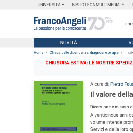
Menu
Main content
Footer
Menu
UNIVERSITÀ
BIBLIOTECA MULTIMEDIALE
chi
NOVITÀ
V
Main content
Home
Clinica delle dipendenze: diagnosi e terapie
Il val
CHIUSURA ESTIVA: LE NOSTRE SPEDIZ
A cura di:
Pietro Fau
Il valore della
Diversione e misuso d
A venticinque anni da
volume intende promu
Servizi e della loro 