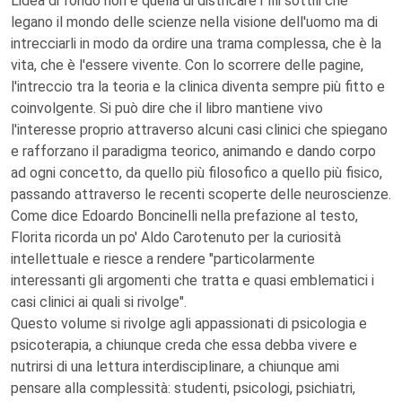
L'idea di fondo non è quella di districare i fili sottili che
legano il mondo delle scienze nella visione dell'uomo ma di
intrecciarli in modo da ordire una trama complessa, che è la
vita, che è l'essere vivente. Con lo scorrere delle pagine,
l'intreccio tra la teoria e la clinica diventa sempre più fitto e
coinvolgente. Si può dire che il libro mantiene vivo
l'interesse proprio attraverso alcuni casi clinici che spiegano
e rafforzano il paradigma teorico, animando e dando corpo
ad ogni concetto, da quello più filosofico a quello più fisico,
passando attraverso le recenti scoperte delle neuroscienze.
Come dice Edoardo Boncinelli nella prefazione al testo,
Florita ricorda un po' Aldo Carotenuto per la curiosità
intellettuale e riesce a rendere "particolarmente
interessanti gli argomenti che tratta e quasi emblematici i
casi clinici ai quali si rivolge".
Questo volume si rivolge agli appassionati di psicologia e
psicoterapia, a chiunque creda che essa debba vivere e
nutrirsi di una lettura interdisciplinare, a chiunque ami
pensare alla complessità: studenti, psicologi, psichiatri,