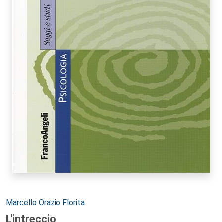
Autori:
Marcello Orazio Florita
L'intreccio