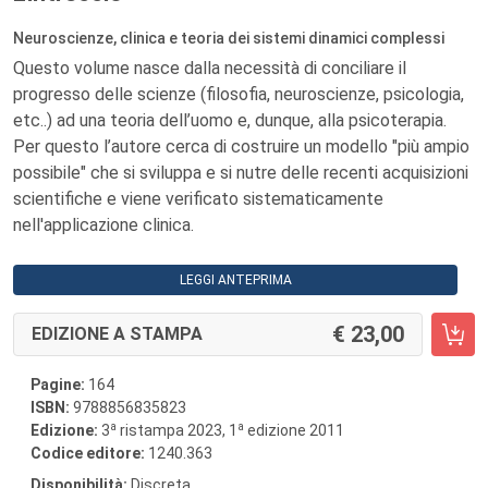
Neuroscienze, clinica e teoria dei sistemi dinamici complessi
Questo volume nasce dalla necessità di conciliare il
progresso delle scienze (filosofia, neuroscienze, psicologia,
etc..) ad una teoria dell’uomo e, dunque, alla psicoterapia.
Per questo l’autore cerca di costruire un modello "più ampio
possibile" che si sviluppa e si nutre delle recenti acquisizioni
scientifiche e viene verificato sistematicamente
nell'applicazione clinica.
LEGGI ANTEPRIMA
23,00
EDIZIONE A STAMPA
Pagine:
164
ISBN:
9788856835823
a
a
Edizione:
3
ristampa 2023, 1
edizione 2011
Codice editore:
1240.363
Disponibilità:
Discreta