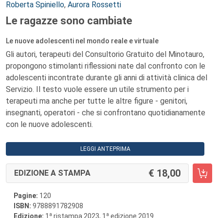
Roberta Spiniello
,
Aurora Rossetti
Le ragazze sono cambiate
Le nuove adolescenti nel mondo reale e virtuale
Gli autori, terapeuti del Consultorio Gratuito del Minotauro,
propongono stimolanti riflessioni nate dal confronto con le
adolescenti incontrate durante gli anni di attività clinica del
Servizio. Il testo vuole essere un utile strumento per i
terapeuti ma anche per tutte le altre figure - genitori,
insegnanti, operatori - che si confrontano quotidianamente
con le nuove adolescenti.
LEGGI ANTEPRIMA
18,00
EDIZIONE A STAMPA
Pagine:
120
ISBN:
9788891782908
a
a
Edizione:
1
ristampa 2023, 1
edizione 2019