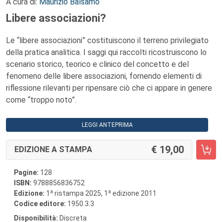
A cura di:
Maurizio Balsamo
Libere associazioni?
Le “libere associazioni” costituiscono il terreno privilegiato
della pratica analitica. I saggi qui raccolti ricostruiscono lo
scenario storico, teorico e clinico del concetto e del
fenomeno delle libere associazioni, fornendo elementi di
riflessione rilevanti per ripensare ciò che ci appare in genere
come “troppo noto”.
LEGGI ANTEPRIMA
19,00
EDIZIONE A STAMPA
Pagine:
128
ISBN:
9788856836752
a
a
Edizione:
1
ristampa 2025, 1
edizione 2011
Codice editore:
1950.3.3
Disponibilità:
Discreta