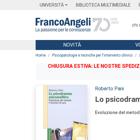
Menu
Main content
Footer
Menu
UNIVERSITÀ
BIBLIOTECA MULTIMEDIALE
chi
NOVITÀ
V
Main content
Home
Psicopatologie e tecniche per l'intervento clinico
CHIUSURA ESTIVA: LE NOSTRE SPEDIZ
Autori:
Roberto Pani
Lo psicodram
Evoluzione del metodo