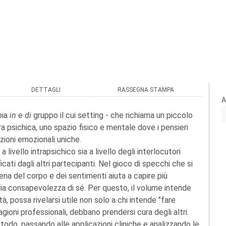
DETTAGLI
RASSEGNA STAMPA
A
pia
in
e
di
gruppo il cui setting - che richiama un piccolo
ra psichica, uno spazio fisico e mentale dove i pensieri
zioni emozionali uniche.
 livello intrapsichico sia a livello degli interlocutori
icati dagli altri partecipanti. Nel gioco di specchi che si
ena del corpo e dei sentimenti aiuta a capire più
ria consapevolezza di sé. Per questo, il volume intende
à, possa rivelarsi utile non solo a chi intende "fare
gioni professionali, debbano prendersi cura degli altri.
odo, passando alle applicazioni cliniche e analizzando le