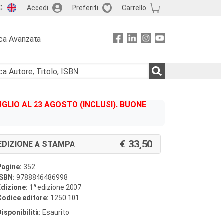
G
Accedi
Preferiti
Carrello
ca Avanzata
GLIO AL 23 AGOSTO (INCLUSI). BUONE
33,50
EDIZIONE A STAMPA
Pagine:
352
ISBN:
9788846486998
a
Edizione:
1
edizione 2007
Codice editore:
1250.101
Disponibilità:
Esaurito