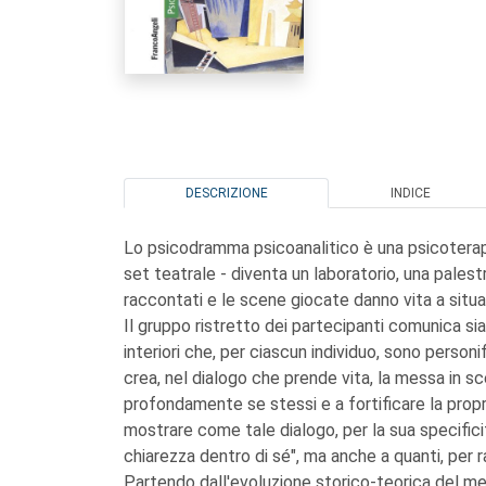
DESCRIZIONE
INDICE
Lo psicodramma psicoanalitico è una psicotera
set teatrale - diventa un laboratorio, una palest
raccontati e le scene giocate danno vita a situa
Il gruppo ristretto dei partecipanti comunica sia a
interiori che, per ciascun individuo, sono personif
crea, nel dialogo che prende vita, la messa in sc
profondamente se stessi e a fortificare la prop
mostrare come tale dialogo, per la sua specificit
chiarezza dentro di sé", ma anche a quanti, per ra
Partendo dall'evoluzione storico-teorica del met