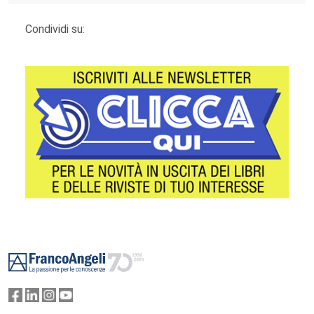
Condividi su:
Footer