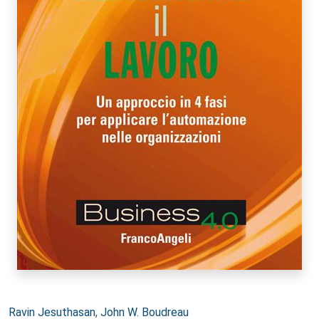
Autori:
Ravin Jesuthasan
,
John W. Boudreau