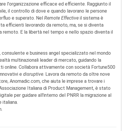
are l'organizzazione efficace ed efficiente. Raggiunto il
bile, il controllo di dove e quando lavorano le persone
erfluo e superato. Nel
Remote Effective
il sistema è
venta efficienti lavorando da remoto, ma, se si diventa
a remoto. E la libertà nel tempo e nello spazio diventa il
e, consulente e business angel specializzato nel mondo
realtà multinazionali leader di mercato, guidando la
dotti online. Collabora attivamente con società Fortune500
innovativi e
disruptive
. Lavora da remoto da oltre nove
tore, Anomadic.com, che aiuta le imprese a trovare i
ll'Associazione Italiana di Product Management, è stato
gitale per guidare all'interno del PNRR la migrazione al
 italiana.
m.