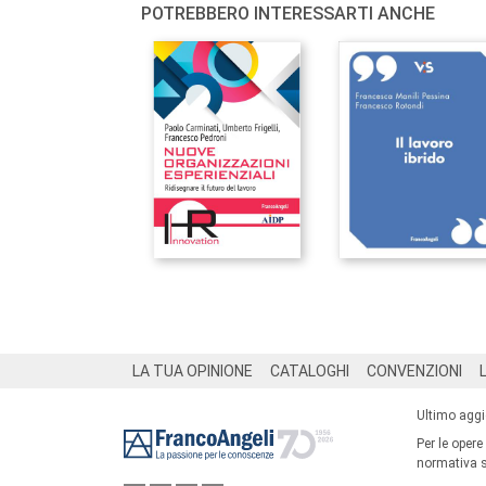
POTREBBERO INTERESSARTI ANCHE
Footer
LA TUA OPINIONE
CATALOGHI
CONVENZIONI
Ultimo agg
Per le opere
normativa su