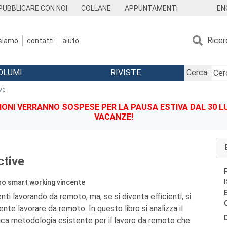
EN
PUBBLICARE CON NOI
COLLANE
APPUNTAMENTI
Ricer
 siamo
contatti
aiuto
OLUMI
RIVISTE
Cerca:
ve
IONI VERRANNO SOSPESE PER LA PAUSA ESTIVA DAL 30 LU
VACANZE!
tive
no smart working vincente
enti lavorando da remoto, ma, se si diventa efficienti, si
nte lavorare da remoto. In questo libro si analizza il
unica metodologia esistente per il lavoro da remoto che