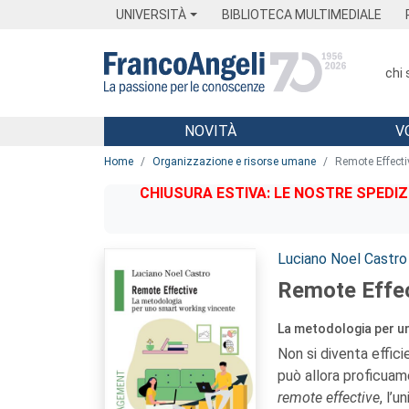
Menu
Main content
Footer
Menu
UNIVERSITÀ
BIBLIOTECA MULTIMEDIALE
chi
NOVITÀ
V
Main content
Home
Organizzazione e risorse umane
Remote Effecti
CHIUSURA ESTIVA: LE NOSTRE SPEDIZ
Autori:
Luciano Noel Castro
Remote Effec
La metodologia per u
Non si diventa effici
può allora proficuame
remote effective
, l’