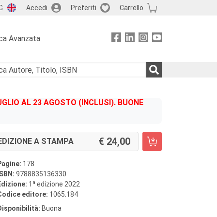
G
Accedi
Preferiti
Carrello
ca Avanzata
GLIO AL 23 AGOSTO (INCLUSI). BUONE
24,00
EDIZIONE A STAMPA
Pagine:
178
ISBN:
9788835136330
a
Edizione:
1
edizione 2022
Codice editore:
1065.184
Disponibilità:
Buona