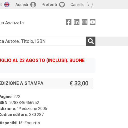
G
Accedi
Preferiti
Carrello
ca Avanzata
GLIO AL 23 AGOSTO (INCLUSI). BUONE
33,00
EDIZIONE A STAMPA
Pagine:
272
ISBN:
9788846466952
a
Edizione:
1
edizione 2005
Codice editore:
380.287
Disponibilità:
Esaurito