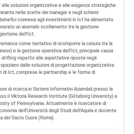
t alle soluzioni organizzative e alle esigenze strategiche
minante nelle scelte dei manager e negli schemi
 i benefici connessi agli investimenti in Ict ha alimentato
generato un anomalo scollamento tra la gestione
gestione dell’Ict.
vernance come tentativo di ricomporre la cesura tra la
iness) e la gestione operativa dell’Ict, principale causa
e
drifting
rispetto alle aspettative riposte negli
i spaziano dalle soluzioni di progettazione organizzativa
zi di Ict, comprese le partnership e le forme di
tore di ricerca in Sistemi Informativi Aziendali presso la
sso il Viktoria Research Institute (Göteborg University) e
rsity of Pennsylvania. Attualmente è ricercatore di
onomia dell’Università degli Studi dell’Aquila e docente
ica del Sacro Cuore (Roma).