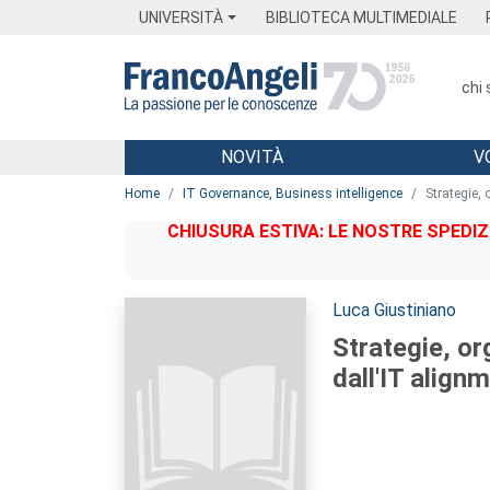
Menu
Main content
Footer
Menu
UNIVERSITÀ
BIBLIOTECA MULTIMEDIALE
chi
NOVITÀ
V
Main content
Home
IT Governance, Business intelligence
Strategie,
CHIUSURA ESTIVA: LE NOSTRE SPEDIZ
Autori:
Luca Giustiniano
Strategie, or
dall'IT align