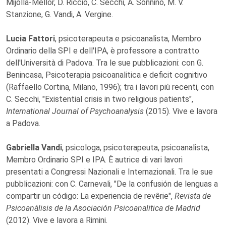
Mijolla-Mellor, D. Riccio, C. Secchi, A. Sonnino, M. V.
Stanzione, G. Vandi, A. Vergine.
Lucia Fattori
, psicoterapeuta e psicoanalista, Membro
Ordinario della SPI e dell'IPA, è professore a contratto
dell'Università di Padova. Tra le sue pubblicazioni: con G.
Benincasa, Psicoterapia psicoanalitica e deficit cognitivo
(Raffaello Cortina, Milano, 1996); tra i lavori più recenti, con
C. Secchi, "Existential crisis in two religious patients",
International Journal of Psychoanalysis
(2015). Vive e lavora
a Padova.
Gabriella Vandi
, psicologa, psicoterapeuta, psicoanalista,
Membro Ordinario SPI e IPA. È autrice di vari lavori
presentati a Congressi Nazionali e Internazionali. Tra le sue
pubblicazioni: con C. Carnevali, "De la confusión de lenguas a
compartir un código: La experiencia de revêrie",
Revista de
Psicoanàlisis de la Asociación Psicoanalitica de Madrid
(2012). Vive e lavora a Rimini.