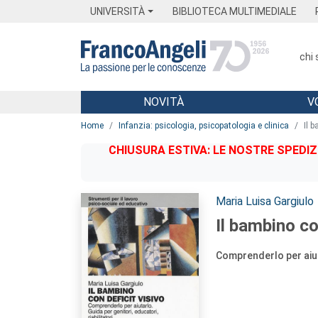
Menu
Main content
Footer
Menu
UNIVERSITÀ
BIBLIOTECA MULTIMEDIALE
chi
NOVITÀ
V
Main content
Home
Infanzia: psicologia, psicopatologia e clinica
Il 
CHIUSURA ESTIVA: LE NOSTRE SPEDIZ
Autori:
Maria Luisa Gargiulo
Il bambino co
Comprenderlo per aiuta