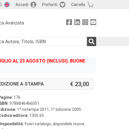
G
Accedi
Preferiti
Carrello
ca Avanzata
GLIO AL 23 AGOSTO (INCLUSI). BUONE
23,00
EDIZIONE A STAMPA
Pagine:
176
ISBN:
9788846466051
a
a
Edizione:
1
ristampa 2011, 1
edizione 2005
Codice editore:
1305.65
Disponibilità:
Fuori catalogo, disponibile nuova