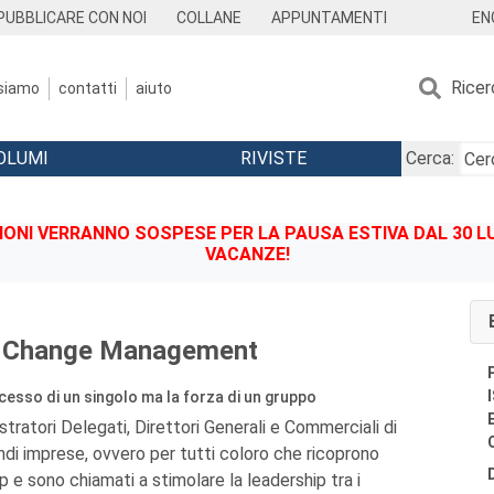
EN
PUBBLICARE CON NOI
COLLANE
APPUNTAMENTI
Ricer
 siamo
contatti
aiuto
OLUMI
RIVISTE
Cerca:
IONI VERRANNO SOSPESE PER LA PAUSA ESTIVA DAL 30 LU
VACANZE!
e Change Management
cesso di un singolo ma la forza di un gruppo
tratori Delegati, Direttori Generali e Commerciali di
ndi imprese, ovvero per tutti coloro che ricoprono
ip e sono chiamati a stimolare la leadership tra i