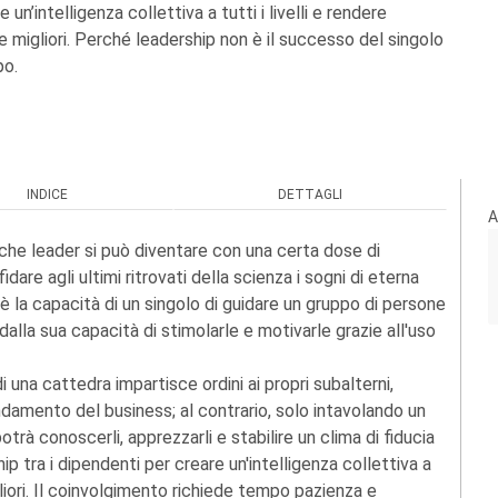
 un’intelligenza collettiva a tutti i livelli e rendere
e migliori. Perché leadership non è il successo del singolo
po.
INDICE
DETTAGLI
A
 che leader si può diventare con una certa dose di
fidare agli ultimi ritrovati della scienza i sogni di eterna
ioè la capacità di un singolo di guidare un gruppo di persone
dalla sua capacità di stimolarle e motivarle grazie all'uso
i una cattedra impartisce ordini ai propri subalterni,
ndamento del business; al contrario, solo intavolando un
otrà conoscerli, apprezzarli e stabilire un clima di fiducia
ip tra i dipendenti per creare un'intelligenza collettiva a
gliori. Il coinvolgimento richiede tempo pazienza e