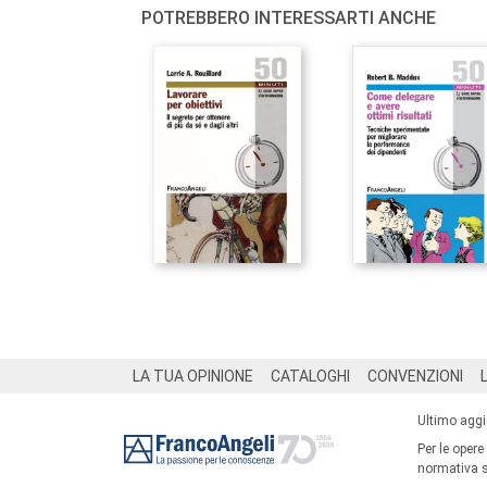
POTREBBERO INTERESSARTI ANCHE
Footer
LA TUA OPINIONE
CATALOGHI
CONVENZIONI
Ultimo agg
Per le opere
normativa su