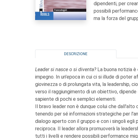
dipendenti, per creare
possibili performanc
ma la forza del grup
DESCRIZIONE
Leader si nasce o si diventa?
La buona notizia è
impegno. In un'epoca in cui ci si illude di poter af
giovinezza o di prolungata vita, la leadership, c
verso il raggiungimento di un obiettivo, dipende 
sapiente di pochi e semplici elementi.
Il bravo leader non è dunque colui che dall'alto d
tenendo per sé informazioni strategiche per l'a
dialogo aperto con il gruppo e con i singoli egli p
reciproca. Il leader allora promuoverà la leadersh
tutti i livelli e rendere possibili performance mi