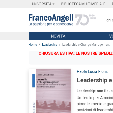
Menu
Main content
Footer
Menu
UNIVERSITÀ
BIBLIOTECA MULTIMEDIALE
chi
NOVITÀ
V
Main content
Home
Leadership
Leadership e Change Management
CHIUSURA ESTIVA: LE NOSTRE SPEDIZ
Autori:
Paola Lucia Floris
Leadership 
Leadership: non il suc
Un testo per Amminis
piccole, medie e gra
posizioni di leadersh