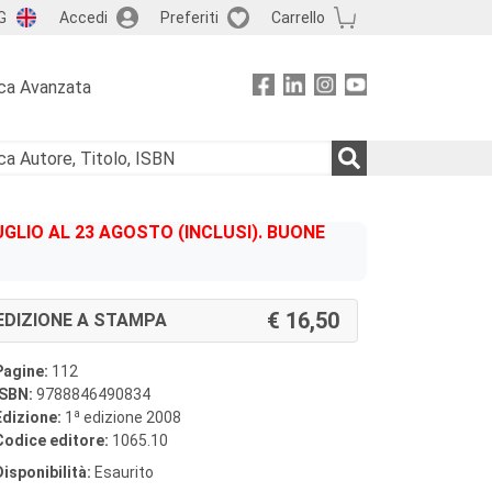
G
Accedi
Preferiti
Carrello
ca Avanzata
GLIO AL 23 AGOSTO (INCLUSI). BUONE
16,50
EDIZIONE A STAMPA
Pagine:
112
ISBN:
9788846490834
a
Edizione:
1
edizione 2008
Codice editore:
1065.10
Disponibilità:
Esaurito