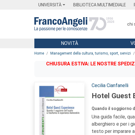
Menu
Main content
Footer
Menu
UNIVERSITÀ
BIBLIOTECA MULTIMEDIALE
chi
NOVITÀ
V
Main content
Home
Management della cultura, turismo, sport, servizi
CHIUSURA ESTIVA: LE NOSTRE SPEDIZ
Autori:
Cecilia Cianfanelli
Hotel Guest 
Quando il soggiorno d
Una guida facile, qua
alberghiero e per i 
testo per imparare a 