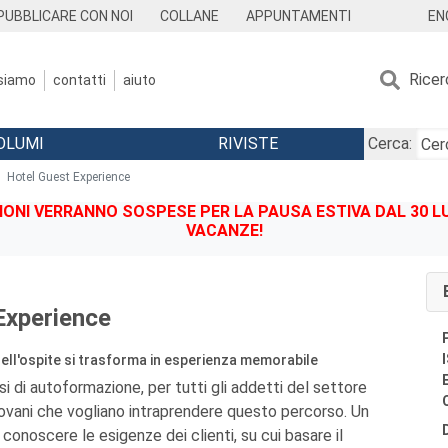
EN
PUBBLICARE CON NOI
COLLANE
APPUNTAMENTI
Ricer
 siamo
contatti
aiuto
OLUMI
RIVISTE
Cerca:
Hotel Guest Experience
IONI VERRANNO SOSPESE PER LA PAUSA ESTIVA DAL 30 LU
VACANZE!
Experience
ell'ospite si trasforma in esperienza memorabile
si di autoformazione, per tutti gli addetti del settore
giovani che vogliano intraprendere questo percorso. Un
conoscere le esigenze dei clienti, su cui basare il