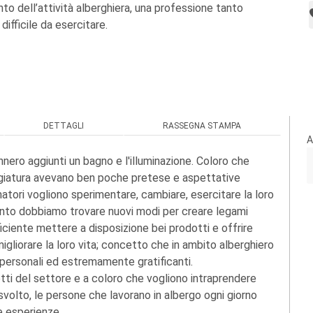
to dell’attività alberghiera, una professione tanto
ifficile da esercitare.
DETTAGLI
RASSEGNA STAMPA
A
ennero aggiunti un bagno e l'illuminazione. Coloro che
eggiatura avevano ben poche pretese e aspettative
atori vogliono sperimentare, cambiare, esercitare la loro
ento dobbiamo trovare nuovi modi per creare legami
fficiente mettere a disposizione bei prodotti e offrire
 migliorare la loro vita; concetto che in ambito alberghiero
 personali ed estremamente gratificanti.
detti del settore e a coloro che vogliono intraprendere
olto, le persone che lavorano in albergo ogni giorno
 esperienze.