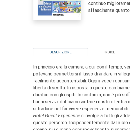
continuo miglioramen
affascinante quanto d
DESCRIZIONE
INDICE
In principio era la camera, a cui, con il tempo, v
potevano permettersi il lusso di andare in vill
facilmente accontentabili. Oggi invece i consum
libertà di scelta. In risposta a questo cambiam
duraturi con gli ospiti. In sostanza, non è più su
buoni servizi, dobbiamo aiutare i nostri clienti a
si traduce nel far vivere esperienze memorabili,
Hotel Guest Experience
si rivolge a tutti gli ad
questo percorso. Indipendentemente dal ruolo sv
creano, più o meno consapevolmente, numerose