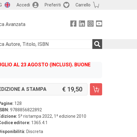
G
Accedi
Preferiti
Carrello
ca Avanzata
GLIO AL 23 AGOSTO (INCLUSI). BUONE
19,50
EDIZIONE A STAMPA
Pagine:
128
ISBN:
9788856822892
a
a
Edizione:
5
ristampa 2022, 1
edizione 2010
Codice editore:
1365.4.1
Disponibilità:
Discreta