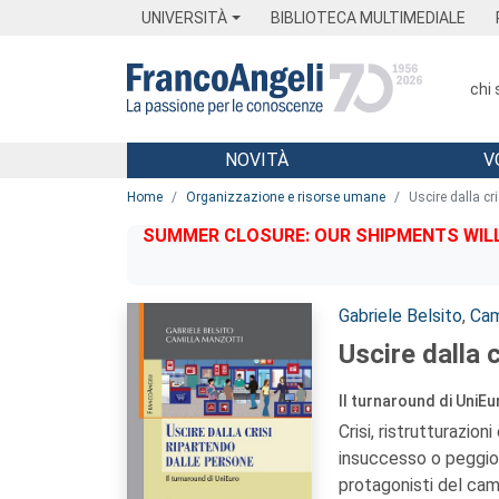
Menu
Main content
Footer
Menu
UNIVERSITÀ
BIBLIOTECA MULTIMEDIALE
chi
NOVITÀ
V
Main content
Home
Organizzazione e risorse umane
Uscire dalla cr
SUMMER CLOSURE: OUR SHIPMENTS WILL 
Autori:
Gabriele Belsito
,
Cam
Uscire dalla 
Il turnaround di UniEu
Crisi, ristrutturazio
insuccesso o peggio 
protagonisti del cam