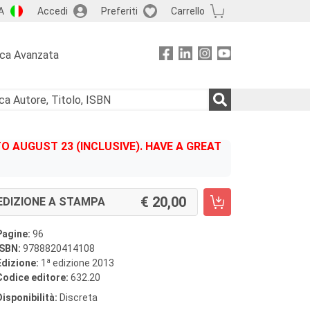
A
Accedi
Preferiti
Carrello
rca Avanzata
 AUGUST 23 (INCLUSIVE). HAVE A GREAT
20,00
EDIZIONE A STAMPA
Pagine:
96
ISBN:
9788820414108
a
Edizione:
1
edizione 2013
Codice editore:
632.20
Disponibilità:
Discreta