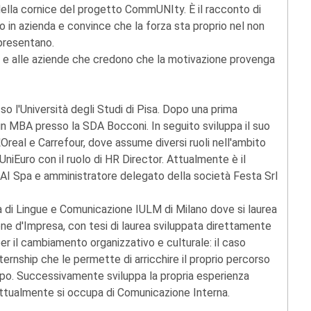
 della cornice del progetto CommUNIty. È il racconto di
 in azienda e convince che la forza sta proprio nel non
ppresentano.
e e alle aziende che credono che la motivazione provenga
sso l'Università degli Studi di Pisa. Dopo una prima
un MBA presso la SDA Bocconi. In seguito sviluppa il suo
'Oreal e Carrefour, dove assume diversi ruoli nell'ambito
UniEuro con il ruolo di HR Director. Attualmente è il
AI Spa e amministratore delegato della società Festa Srl
tà di Lingue e Comunicazione IULM di Milano dove si laurea
one d'Impresa, con tesi di laurea sviluppata direttamente
er il cambiamento organizzativo e culturale: il caso
nternship che le permette di arricchire il proprio percorso
ampo. Successivamente sviluppa la propria esperienza
attualmente si occupa di Comunicazione Interna.