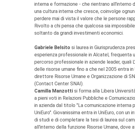
interna e formazione - che rientrano all'interno
una cultura interna che cresce, coinvolge ognuno
perdere mai di vista il valore che le persone ra
Rivolto a chi pensa che qualcosa sia impossibil
soltanto da grandi investimenti economici.
Gabriele Belsito
si laurea in Giurisprudenza pre
esperienza professionale in Alcatel, frequenta 
percorso professionale in aziende leader, quali L
delle risorse umane fino a che nel 2005 entra in 
direttore Risorse Umane e Organizzazione di SN
(Contact Center SNAI).
Camilla Manzotti
si forma alla Libera Universi
a pieni voti in Relazioni Pubbliche e Comunicazi
in azienda dal titolo "La comunicazione interna p
UniEuro". Giovanissima entra in UniEuro, con un i
di studi e di completare la tesi di laurea sul c
all'interno della funzione Risorse Umane, dove 