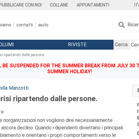
IT
PUBBLICARE CON NOI
COLLANE
APPUNTAMENTI
Rice
 siamo
contatti
aiuto
OLUMI
RIVISTE
Cerca:
isi ripartendo dalle persone.
BE SUSPENDED FOR THE SUMMER BREAK FROM JULY 30 TO
SUMMER HOLIDAY!
illa Manzotti
crisi ripartendo dalle persone.
ro
ni e riorganizzazioni non vogliono dire necessariamente
ancora declino. Quando i dipendenti diventano i principali
biamento e orientano i propri comportamenti verso le