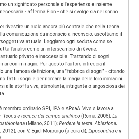
amo un significato personale all'esperienza e insieme
 necessaria - afferma Bion - che si svolge sia nel sonno
r rivestire un ruolo ancora più centrale che nella teoria
ella comunicazione da inconscio a inconscio, ascoltiamo il
rsoggettiva attuale. Leggiamo ogni seduta come se
ta l'analisi come un interscambio di rêverie.
antuario privato e inaccessibile. Trattando di sogni
ai con immagini. Per questo l'autore intreccia il
 una famosa definizione, una "fabbrica di sogni" - citando
no fatti i sogni e per ricreare la magia delle loro immagini.
 alla stoffa viva, stimolante, intrigante o angosciosa dei
ta.
a è membro ordinario SPI, IPA e APsaA. Vive e lavora a
a. Teoria e tecnica del campo analitico
(Roma, 2008);
La
 postbioniana
(Milano, 2011);
Perdere la testa. Abiezione,
, 2012); con V. Egidi Morpurgo (a cura di),
L'ipocondria e il
).