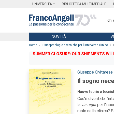
Menu
Main content
Footer
Menu
UNIVERSITÀ
BIBLIOTECA MULTIMEDIALE
chi
NOVITÀ
V
Main content
Home
Psicopatologie e tecniche per l'intervento clinico
SUMMER CLOSURE: OUR SHIPMENTS WILL 
Autori:
Giuseppe Civitarese
Il sogno nec
Nuove teorie e tecnich
Cos’è diventata l’int
la
via regia
per l’inc
ruolo nella clinica? 