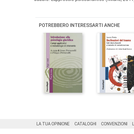
POTREBBERO INTERESSARTI ANCHE
Footer
LA TUA OPINIONE
CATALOGHI
CONVENZIONI