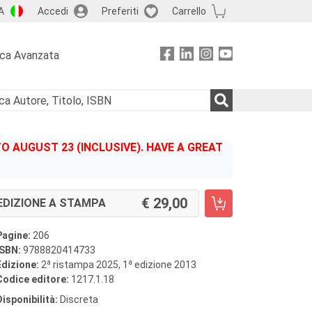
A
Accedi
Preferiti
Carrello
rca Avanzata
 AUGUST 23 (INCLUSIVE). HAVE A GREAT
29,00
EDIZIONE A STAMPA
Pagine:
206
ISBN:
9788820414733
a
a
Edizione:
2
ristampa 2025, 1
edizione 2013
Codice editore:
1217.1.18
Disponibilità:
Discreta