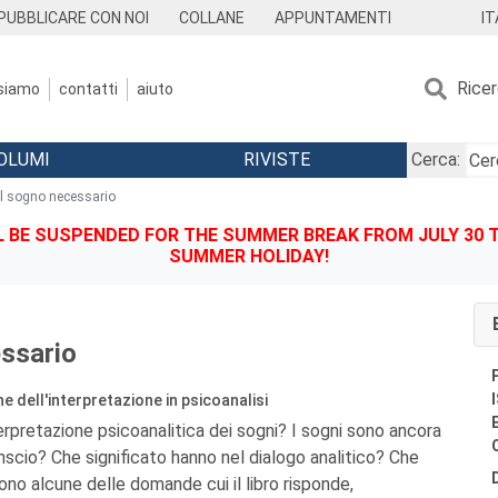
IT
PUBBLICARE CON NOI
COLLANE
APPUNTAMENTI
Rice
 siamo
contatti
aiuto
OLUMI
RIVISTE
Cerca:
Il sogno necessario
BE SUSPENDED FOR THE SUMMER BREAK FROM JULY 30 TO
SUMMER HOLIDAY!
essario
e dell'interpretazione in psicoanalisi
erpretazione psicoanalitica dei sogni? I sogni sono ancora
onscio? Che significato hanno nel dialogo analitico? Che
Sono alcune delle domande cui il libro risponde,