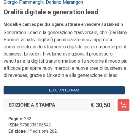
Autori:
Giorgio Fiammenghi
,
Doriano Marangon
Oralità digitale e generation lead
Modelli e canvas per dialogare, attirare e vendere su LinkedIn
Generation Lead è la generazione trasversale, che (dai Baby
Boomer ai nativi digitali) può imparare nuovi approcci
commerciali con lo strumento digitale più dirompente per il
business: Linkedin. Il volume rivoluziona il processo di
vendita nella digital transformation e fa scoprire il modo più
efficace per aprire nuovi mercati e nuove aree di business e
di revenues, grazie a LinkedIn e alla generazione di lead.
LEGGI ANTEPRIMA
30,50
EDIZIONE A STAMPA
Pagine:
232
ISBN:
9788835106548
a
Edizione:
1
edizione 2021