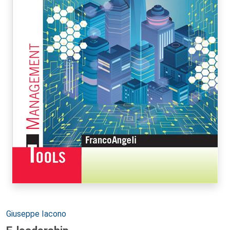
Autori:
Giuseppe Iacono