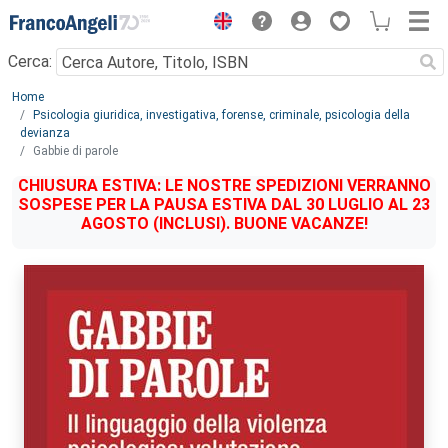
Menu
Cerca:
Main content
Home
Psicologia giuridica, investigativa, forense, criminale, psicologia della
devianza
Gabbie di parole
CHIUSURA ESTIVA: LE NOSTRE SPEDIZIONI VERRANNO
SOSPESE PER LA PAUSA ESTIVA DAL 30 LUGLIO AL 23
AGOSTO (INCLUSI). BUONE VACANZE!