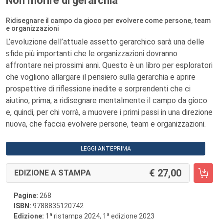
Non morire di gerarchia
Ridisegnare il campo da gioco per evolvere come persone, team
e organizzazioni
L’evoluzione dell’attuale assetto gerarchico sarà una delle
sfide più importanti che le organizzazioni dovranno
affrontare nei prossimi anni. Questo è un libro per esploratori
che vogliono allargare il pensiero sulla gerarchia e aprire
prospettive di riflessione inedite e sorprendenti che ci
aiutino, prima, a ridisegnare mentalmente il campo da gioco
e, quindi, per chi vorrà, a muovere i primi passi in una direzione
nuova, che faccia evolvere persone, team e organizzazioni.
LEGGI ANTEPRIMA
27,00
EDIZIONE A STAMPA
Pagine:
268
ISBN:
9788835120742
a
a
Edizione:
1
ristampa 2024, 1
edizione 2023