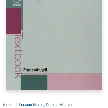
A cura di:
Luciano Marchi
,
Daniela Mancini