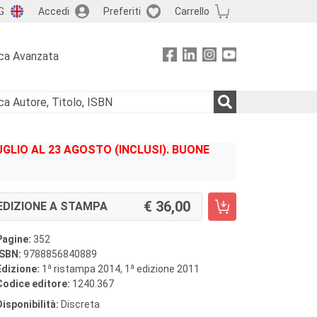
G
Accedi
Preferiti
Carrello
ca Avanzata
GLIO AL 23 AGOSTO (INCLUSI). BUONE
36,00
EDIZIONE A STAMPA
Pagine:
352
ISBN:
9788856840889
a
a
Edizione:
1
ristampa 2014, 1
edizione 2011
Codice editore:
1240.367
Disponibilità:
Discreta