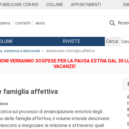
EN
PUBBLICARE CON NOI
COLLANE
APPUNTAMENTI
Ricer
 siamo
contatti
aiuto
OLUMI
RIVISTE
Cerca:
ia, sistemica e relazionale
Adolescenti e famiglia affettiva
IONI VERRANNO SOSPESE PER LA PAUSA ESTIVA DAL 30 LU
VACANZE!
 famiglia affettiva
ione
ricerca sul processo di emancipazione emotiva degli
no della famiglia affettiva, il volume intende descrivere
 riescono a rinegoziare la relazione e attraverso quali