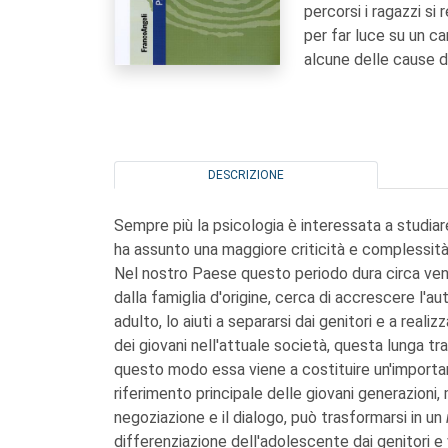
percorsi i ragazzi s
per far luce su un c
alcune delle cause d
DESCRIZIONE
Sempre più la psicologia è interessata a studiare 
ha assunto una maggiore criticità e complessità
Nel nostro Paese questo periodo dura circa vent
dalla famiglia d'origine, cerca di accrescere l'
adulto, lo aiuti a separarsi dai genitori e a realiz
dei giovani nell'attuale società, questa lunga tr
questo modo essa viene a costituire un'import
riferimento principale delle giovani generazioni,
negoziazione e il dialogo, può trasformarsi in un
differenziazione dell'adolescente dai genitori e