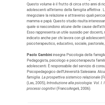
Questo volume è il frutto di circa otto anni di 
adolescenti all'interno della
famiglia affettiva
. 
rinegoziare la relazione e attraverso quali perc
mamma e papà. Questo studio risulta interessa
quale si nascondono alcune delle cause dell'att
Esso rappresenta un utile sussidio per docenti, r
indicato anche per chi lavora con gli adolescenti 
psicoterapeutico, educativo, sociale, pastorale, g
Paolo Gambini
insegna Psicologia della famigli
Pedagogista, psicologo e psicoterapeuta familiar
adolescenti. È responsabile del servizio di con
Psicopedagogico dell'Università Salesiana. Alcun
famiglia. La prospettiva sistemico relazionale
(F
(Las, 2005);
Introduzione alla psicologia: Vol. I.
processi cognitivi
(FrancoAngeli, 2006).