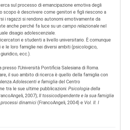
ricerca sul processo di emancipazione emotiva degli
Lo scopo è descrivere come genitori e figli riescono a
orsi i ragazzi si rendono autonomi emotivamente da
nte anche perché fa luce su un
campo relazionale
nel
uale disagio adolescenziale.
icercatori e studenti a livello universitario. È comunque
e le loro famiglie nei diversi ambiti (psicologico,
iuridico, ecc.).
a presso l'Università Pontificia Salesiana di Roma.
e, il suo ambito di ricerca è quello della famiglia con
sulenza
Adolescenti e famiglia
del Centro
e tra le sue ultime pubblicazioni:
Psicologia della
rancoAngeli, 2007);
Il tossicodipendente e la sua famiglia
 I processi dinamici
(FrancoAngeli, 2004) e
Vol. II. I