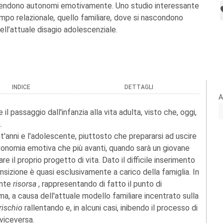
i rendono autonomi emotivamente. Uno studio interessante
ampo relazionale
,
quello familiare
,
dove si nascondono
ell’attuale disagio adolescenziale.
INDICE
DETTAGLI
A
il passaggio dall'infanzia alla vita adulta, visto che, oggi,
.
'anni e l'adolescente, piuttosto che prepararsi ad uscire
autonomia emotiva che più avanti, quando sarà un giovane
zare il proprio progetto di vita. Dato il difficile inserimento
ansizione è quasi esclusivamente a carico della famiglia. In
ante
risorsa
, rappresentando di fatto il punto di
 ma, a causa dell'attuale modello familiare incentrato sulla
rischio
rallentando e, in alcuni casi, inibendo il processo di
 viceversa.