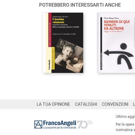
POTREBBERO INTERESSARTI ANCHE
Footer
LA TUA OPINIONE
CATALOGHI
CONVENZIONI
Ultimo agg
Per le opere
normativa su