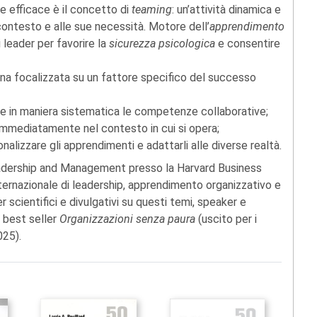
ne efficace è il concetto di
teaming
: un’attività dinamica e
ontesto e alle sue necessità. Motore dell’
apprendimento
i leader per favorire la
sicurezza psicologica
e consentire
una focalizzata su un fattore specifico del successo
are in maniera sistematica le competenze collaborative;
e immediatamente nel contesto in cui si opera;
sonalizzare gli apprendimenti e adattarli alle diverse realtà.
eadership and Management presso la Harvard Business
nternazionale di leadership, apprendimento organizzativo e
r scientifici e divulgativi su questi temi, speaker e
l best seller
Organizzazioni senza paura
(uscito per i
025).