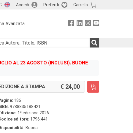
G
Accedi
Preferiti
Carrello
ca Avanzata
GLIO AL 23 AGOSTO (INCLUSI). BUONE
24,00
EDIZIONE A STAMPA
Pagine:
186
ISBN:
9788835188421
a
Edizione:
1
edizione 2026
Codice editore:
1796.441
Disponibilità:
Buona