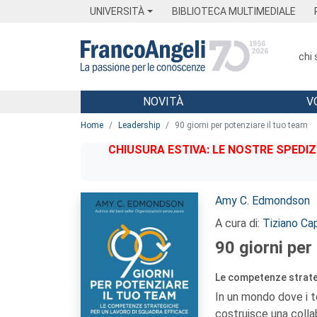
Menu
Main content
Footer
Menu
UNIVERSITÀ
BIBLIOTECA MULTIMEDIALE
chi
NOVITÀ
V
Main content
Home
Leadership
90 giorni per potenziare il tuo team
CHIUSURA ESTIVA: LE NOSTRE SPEDIZ
Autori:
Amy C. Edmondson
A cura di:
Tiziano Cap
90 giorni per
Le competenze strateg
In un mondo dove i t
costruisce una colla