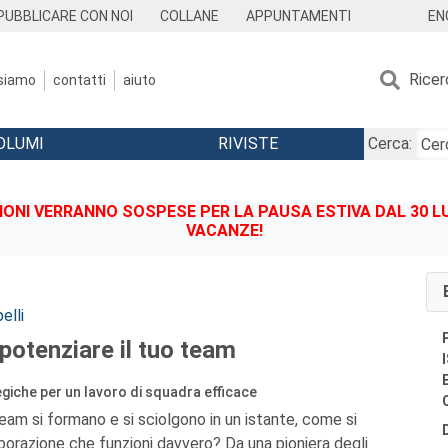
EN
PUBBLICARE CON NOI
COLLANE
APPUNTAMENTI
Ricer
 siamo
contatti
aiuto
OLUMI
RIVISTE
Cerca:
IONI VERRANNO SOSPESE PER LA PAUSA ESTIVA DAL 30 LU
VACANZE!
elli
 potenziare il tuo team
iche per un lavoro di squadra efficace
eam si formano e si sciolgono in un istante, come si
borazione che funzioni davvero? Da una pioniera degli