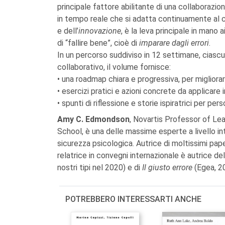
principale fattore abilitante di una collaborazio
in tempo reale che si adatta continuamente al c
e dell’
innovazione
, è la leva principale in mano a
di “fallire bene”, cioè di
imparare dagli errori
.
In un percorso suddiviso in 12 settimane, ciasc
collaborativo, il volume fornisce:
• una roadmap chiara e progressiva, per miglior
• esercizi pratici e azioni concrete da applicar
• spunti di riflessione e storie ispiratrici per per
Amy C. Edmondson
, Novartis Professor of L
School, è una delle massime esperte a livello i
sicurezza psicologica. Autrice di moltissimi pape
relatrice in convegni internazionale è autrice de
nostri tipi nel 2020) e di
Il giusto errore
(Egea, 2
POTREBBERO INTERESSARTI ANCHE