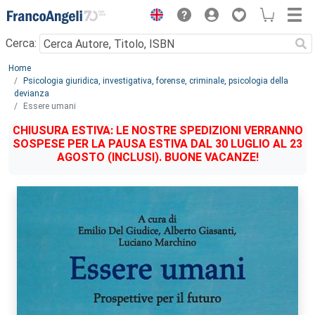
Menu
Cerca:
Main content
Home
Psicologia giuridica, investigativa, forense, criminale, psicologia della
devianza
Essere umani
CHIUSURA ESTIVA: LE NOSTRE SPEDIZIONI VERRANNO
SOSPESE PER LA PAUSA ESTIVA DAL 30 LUGLIO AL 23
AGOSTO (INCLUSI). BUONE VACANZE!