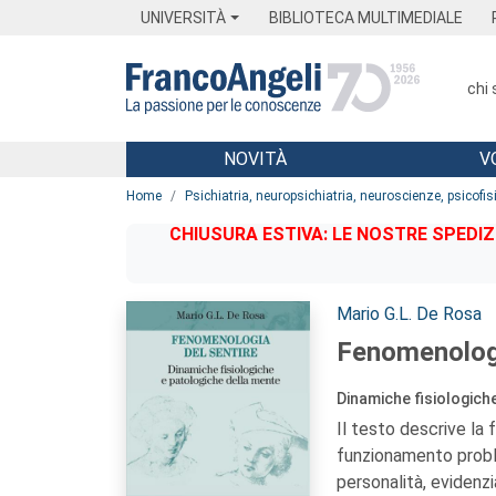
Menu
Main content
Footer
Menu
UNIVERSITÀ
BIBLIOTECA MULTIMEDIALE
chi
NOVITÀ
V
Main content
Home
Psichiatria, neuropsichiatria, neuroscienze, psicofis
CHIUSURA ESTIVA: LE NOSTRE SPEDIZ
Autori:
Mario G.L. De Rosa
Fenomenologi
Dinamiche fisiologich
Il testo descrive la
funzionamento proble
personalità, evidenzi