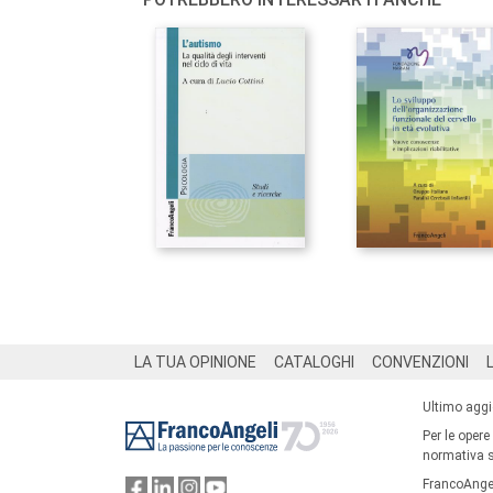
Footer
LA TUA OPINIONE
CATALOGHI
CONVENZIONI
Ultimo agg
Per le opere
normativa su
FrancoAngel