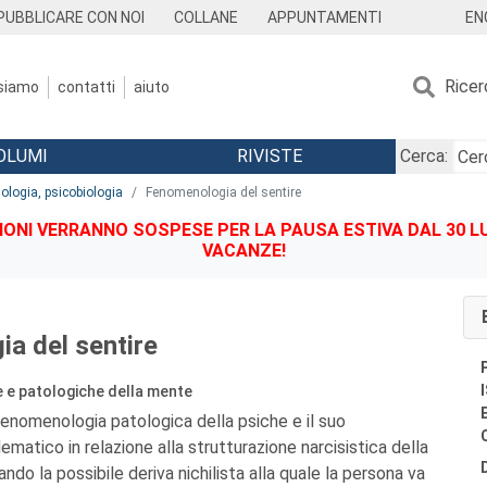
EN
PUBBLICARE CON NOI
COLLANE
APPUNTAMENTI
Ricer
 siamo
contatti
aiuto
OLUMI
RIVISTE
Cerca:
iologia, psicobiologia
Fenomenologia del sentire
IONI VERRANNO SOSPESE PER LA PAUSA ESTIVA DAL 30 LU
VACANZE!
a del sentire
e e patologiche della mente
 fenomenologia patologica della psiche e il suo
matico in relazione alla strutturazione narcisistica della
ando la possibile deriva nichilista alla quale la persona va