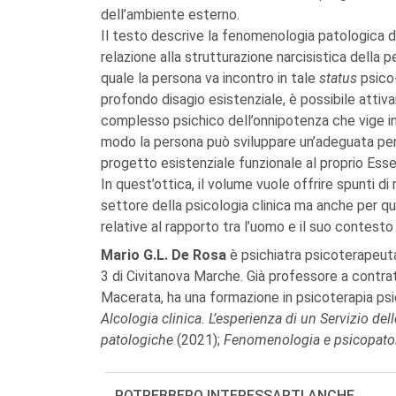
dell’ambiente esterno.
Il testo descrive la fenomenologia patologica d
relazione alla strutturazione narcisistica della pe
quale la persona va incontro in tale
status
psico-
profondo disagio esistenziale, è possibile attivare 
complesso psichico dell’onnipotenza che vige int
modo la persona può sviluppare un’adeguata per
progetto esistenziale funzionale al proprio Essere
In quest’ottica, il volume vuole offrire spunti di
settore della psicologia clinica ma anche per q
relative al rapporto tra l’uomo e il suo contesto
Mario G.L. De Rosa
è psichiatra psicoterapeuta
3 di Civitanova Marche. Già professore a contratt
Macerata, ha una formazione in psicoterapia psic
Alcologia clinica. L’esperienza di un Servizio de
patologiche
(2021);
Fenomenologia e psicopatol
POTREBBERO INTERESSARTI ANCHE