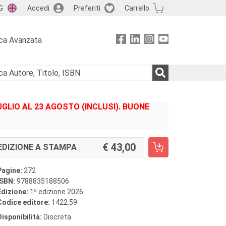
G
Accedi
Preferiti
Carrello
ca Avanzata
GLIO AL 23 AGOSTO (INCLUSI). BUONE
43,00
EDIZIONE A STAMPA
Pagine:
272
ISBN:
9788835188506
a
Edizione:
1
edizione 2026
Codice editore:
1422.59
Disponibilità:
Discreta