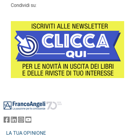
Condividi su:
Footer
LA TUA OPINIONE