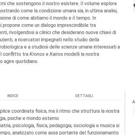
itmi che sostengono il nostro esistere. Il volume esplora
ostrando come la condizione umana sia, in ultima analisi,
ione di come abitiamo il mondo e il tempo. In
o si propone come un dialogo imprescindibile tra
enti, rivolgendosi a clinici che desiderano nuove chiavi di
azienti, a ricercatori impegnati nello studio della
robiologica e a studiosi delle scienze umane interessati a
 conflitto tra
Kronos
e
Kairos
modelli la nostra
o agire quotidiano.
INDICE
DETTAGLI
A
lice coordinata fisica, ma il ritmo che struttura la nostra
ogia, psiche e mondo esterno.
tria, psicologia, fisica, pedagogia, sociologia e musica si
l tempo, analizzato come asse portante del funzionamento