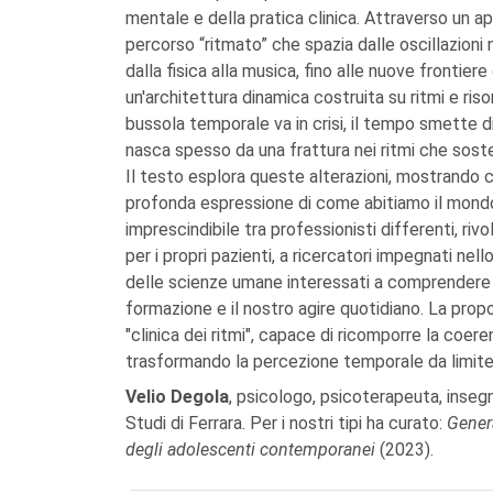
mentale e della pratica clinica. Attraverso un a
percorso “ritmato” che spazia dalle oscillazioni ne
dalla fisica alla musica, fino alle nuove frontier
un'architettura dinamica costruita su ritmi e riso
bussola temporale va in crisi, il tempo smette d
nasca spesso da una frattura nei ritmi che soste
Il testo esplora queste alterazioni, mostrando c
profonda espressione di come abitiamo il mondo
imprescindibile tra professionisti differenti, riv
per i propri pazienti, a ricercatori impegnati nel
delle scienze umane interessati a comprendere 
formazione e il nostro agire quotidiano. La propo
"clinica dei ritmi", capace di ricomporre la coeren
trasformando la percezione temporale da limite
Velio Degola
, psicologo, psicoterapeuta, insegn
Studi di Ferrara. Per i nostri tipi ha curato:
Genera
degli adolescenti contemporanei
(2023).