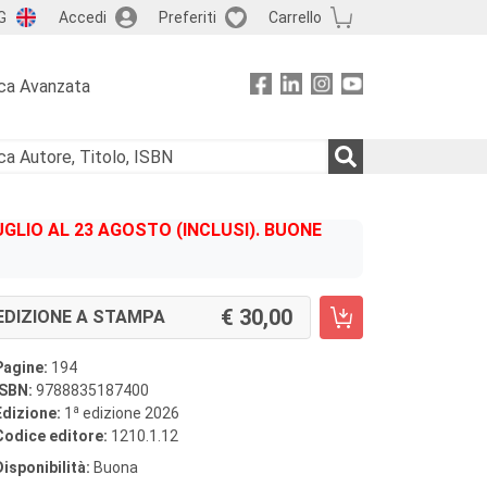
G
Accedi
Preferiti
Carrello
ca Avanzata
GLIO AL 23 AGOSTO (INCLUSI). BUONE
30,00
EDIZIONE A STAMPA
Pagine:
194
ISBN:
9788835187400
a
Edizione:
1
edizione 2026
Codice editore:
1210.1.12
Disponibilità:
Buona