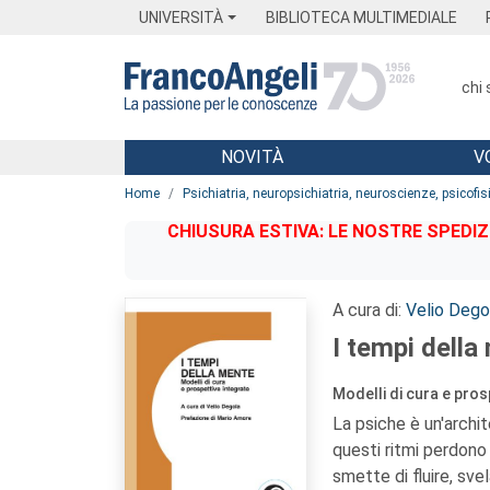
Menu
Main content
Footer
Menu
UNIVERSITÀ
BIBLIOTECA MULTIMEDIALE
chi
NOVITÀ
V
Main content
Home
Psichiatria, neuropsichiatria, neuroscienze, psicofis
CHIUSURA ESTIVA: LE NOSTRE SPEDIZ
A cura di:
Velio Dego
I tempi della
Modelli di cura e pros
La psiche è un'archi
questi ritmi perdono 
smette di fluire, sv