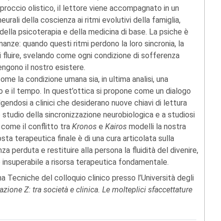
pproccio olistico, il lettore viene accompagnato in un
urali della coscienza ai ritmi evolutivi della famiglia,
e della psicoterapia e della medicina di base. La psiche è
nanze: quando questi ritmi perdono la loro sincronia, la
i fluire, svelando come ogni condizione di sofferenza
ngono il nostro esistere.
ome la condizione umana sia, in ultima analisi, una
 e il tempo. In quest’ottica si propone come un dialogo
olgendosi a clinici che desiderano nuove chiavi di lettura
lo studio della sincronizzazione neurobiologica e a studiosi
come il conflitto tra
Kronos
e
Kairos
modelli la nostra
sta terapeutica finale è di una cura articolata sulla
za perduta e restituire alla persona la fluidità del divenire,
 insuperabile a risorsa terapeutica fondamentale.
a Tecniche del colloquio clinico presso l’Università degli
zione Z: tra società e clinica. Le molteplici sfaccettature