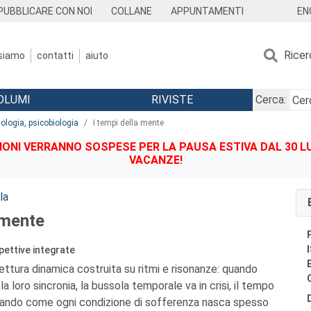
EN
PUBBLICARE CON NOI
COLLANE
APPUNTAMENTI
Ricer
 siamo
contatti
aiuto
OLUMI
RIVISTE
Cerca:
iologia, psicobiologia
I tempi della mente
IONI VERRANNO SOSPESE PER LA PAUSA ESTIVA DAL 30 LU
VACANZE!
la
 mente
pettive integrate
tettura dinamica costruita su ritmi e risonanze: quando
la loro sincronia, la bussola temporale va in crisi, il tempo
elando come ogni condizione di sofferenza nasca spesso