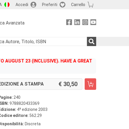
A
Accedi
Preferiti
Carrello
rca Avanzata
 AUGUST 23 (INCLUSIVE). HAVE A GREAT
30,50
EDIZIONE A STAMPA
Pagine:
240
ISBN:
9788820433369
a
Edizione:
4
edizione 2003
Codice editore:
562.29
Disponibilità:
Discreta