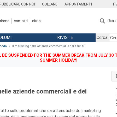
IT
PUBBLICARE CON NOI
COLLANE
APPUNTAMENTI
Rice
 siamo
contatti
aiuto
OLUMI
RIVISTE
Cerca:
 moda
Il marketing nelle aziende commerciali e dei servizi
BE SUSPENDED FOR THE SUMMER BREAK FROM JULY 30 TO
SUMMER HOLIDAY!
nelle aziende commerciali e dei
Tutto sulle problematiche caratteristiche del marketing
ziario: dalla conoscenza e valutazione del mercato, alla