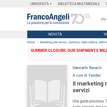
Menu
Main content
Footer
Menu
UNIVERSITÀ
BIBLIOTECA MULTIMEDIALE
chi
NOVITÀ
V
Main content
Home
Marketing dei servizi, sanitario, della cultura, della
SUMMER CLOSURE: OUR SHIPMENTS WILL 
Autori:
Giancarlo Ravazzi
A cura di:
Fendac
Il marketing 
servizi
Una guida preziosa. 
nelle aziende del ter