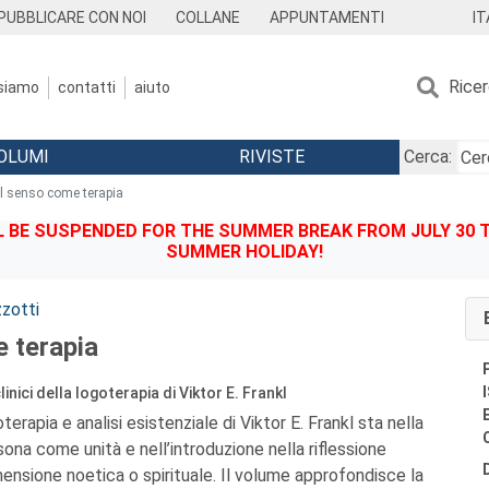
IT
PUBBLICARE CON NOI
COLLANE
APPUNTAMENTI
Rice
 siamo
contatti
aiuto
OLUMI
RIVISTE
Cerca:
Il senso come terapia
BE SUSPENDED FOR THE SUMMER BREAK FROM JULY 30 TO
SUMMER HOLIDAY!
zzotti
e terapia
nici della logoterapia di Viktor E. Frankl
goterapia e analisi esistenziale di Viktor E. Frankl sta nella
sona come unità e nell’introduzione nella riflessione
mensione noetica o spirituale. Il volume approfondisce la