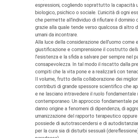
espressioni, cogliendo soprattutto la capacità u
biologico, psichico o sociale. L’unicità di ogni e
che permette all’individuo di rifiutare il dominio 
grazie alla quale tende verso qualcosa di altro da
umani da incontrare.
Alla luce della considerazione dell’uomo come ete
giustificazione e comprensione il costrutto della
l’esistenza e la sfida a salvare per sempre nel
consapevolezza. In tal modo il riscatto dalla pre
compiti che la vita pone e a realizzarli con tenac
Il volume, frutto della collaborazione dei migliori
contributi di grande spessore scientifico che a
e ne lasciano intravedere il ruolo fondamentale
contemporaneo. Un approccio fondamentale per 
danno origine a fenomeni di dipendenza, di aggres
umanizzazione del rapporto terapeutico oppure a
possiede di autotrascendersi e di autodistanziar
per la cura sia di disturbi sessuali (dereflessione