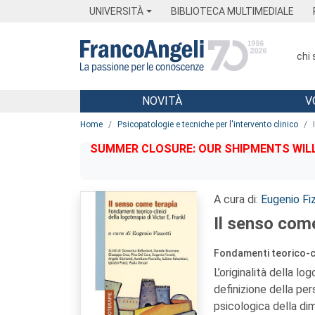
Menu
Main content
Footer
Menu
UNIVERSITÀ
BIBLIOTECA MULTIMEDIALE
chi
NOVITÀ
V
Main content
Home
Psicopatologie e tecniche per l'intervento clinico
SUMMER CLOSURE: OUR SHIPMENTS WILL 
A cura di:
Eugenio Fi
Il senso com
Fondamenti teorico-cli
L’originalità della lo
definizione della per
psicologica della di