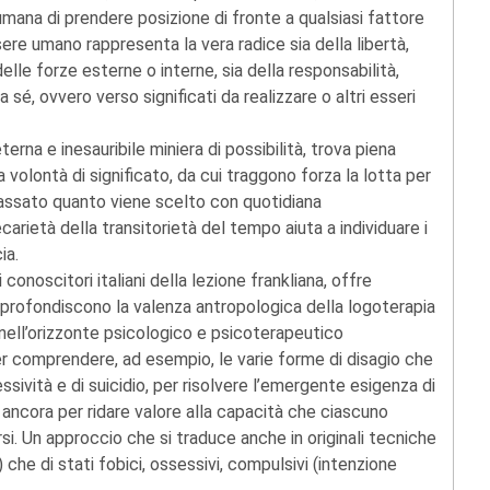
mana di prendere posizione di fronte a qualsiasi fattore
ssere umano rappresenta la vera radice sia della libertà,
delle forze esterne o interne, sia della responsabilità,
 sé, ovvero verso significati da realizzare o altri esseri
rna e inesauribile miniera di possibilità, trova piena
 volontà di significato,
da cui traggono forza la lotta per
 passato quanto viene scelto con quotidiana
carietà della transitorietà del tempo aiuta a individuare i
ia.
 conoscitori italiani della lezione frankliana, offre
pprofondiscono la valenza antropologica della logoterapia
 nell’orizzonte psicologico e psicoterapeutico
comprendere, ad esempio, le varie forme di disagio che
sività e di suicidio, per risolvere l’emergente esigenza di
ncora per ridare valore alla capacità che ciascuno
si. Un approccio che si traduce anche in originali tecniche
) che di stati fobici, ossessivi, compulsivi (intenzione