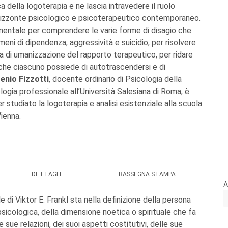
 della logoterapia e ne lascia intravedere il ruolo
rizzonte psicologico e psicoterapeutico contemporaneo.
entale per comprendere le varie forme di disagio che
eni di dipendenza, aggressività e suicidio, per risolvere
 di umanizzazione del rapporto terapeutico, per ridare
 che ciascuno possiede di autotrascendersi e di
enio Fizzotti
, docente ordinario di Psicologia della
logia professionale all’Università Salesiana di Roma, è
er studiato la logoterapia e analisi esistenziale alla scuola
Vienna.
DETTAGLI
RASSEGNA STAMPA
A
ale di Viktor E. Frankl sta nella definizione della persona
 psicologica, della dimensione noetica o spirituale che fa
 sue relazioni, dei suoi aspetti costitutivi, delle sue