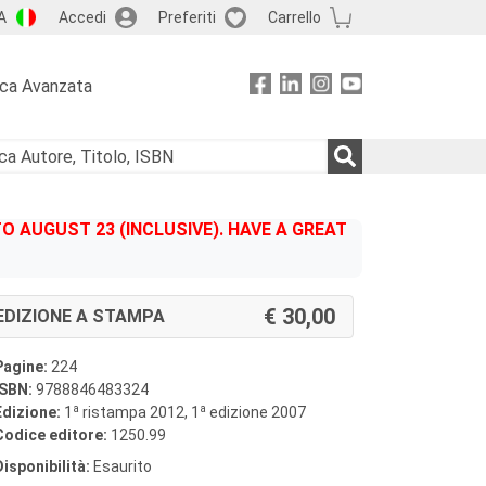
A
Accedi
Preferiti
Carrello
rca Avanzata
 AUGUST 23 (INCLUSIVE). HAVE A GREAT
30,00
EDIZIONE A STAMPA
Pagine:
224
ISBN:
9788846483324
a
a
Edizione:
1
ristampa 2012, 1
edizione 2007
Codice editore:
1250.99
Disponibilità:
Esaurito