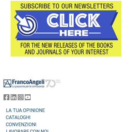
Footer
LA TUA OPINIONE
CATALOGHI
CONVENZIONI
LAVORARE CON NOI