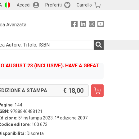
A
Accedi
Preferiti
Carrello
rca Avanzata
 AUGUST 23 (INCLUSIVE). HAVE A GREAT
18,00
EDIZIONE A STAMPA
Pagine:
144
ISBN:
9788846488121
a
a
Edizione:
5
ristampa 2023, 1
edizione 2007
Codice editore:
100.673
Disponibilità:
Discreta