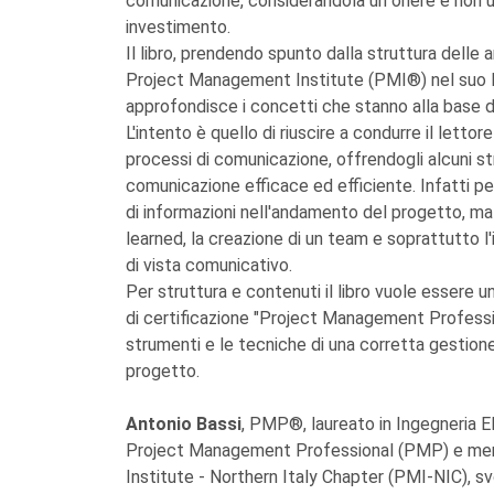
comunicazione, considerandola un onere e non u
investimento.
Il libro, prendendo spunto dalla struttura dell
Project Management Institute (PMI®) nel su
approfondisce i concetti che stanno alla base 
L'intento è quello di riuscire a condurre il lettor
processi di comunicazione, offrendogli alcuni st
comunicazione efficace ed efficiente. Infatti p
di informazioni nell'andamento del progetto, ma
learned, la creazione di un team e soprattutto l
di vista comunicativo.
Per struttura e contenuti il libro vuole essere un
di certificazione "Project Management Professi
strumenti e le tecniche di una corretta gestione
progetto.
Antonio Bassi
, PMP®, laureato in Ingegneria El
Project Management Professional (PMP) e mem
Institute - Northern Italy Chapter (PMI-NIC), sv