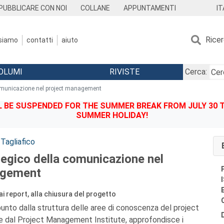
IT
PUBBLICARE CON NOI
COLLANE
APPUNTAMENTI
Rice
 siamo
contatti
aiuto
OLUMI
RIVISTE
Cerca:
 comunicazione nel project management
BE SUSPENDED FOR THE SUMMER BREAK FROM JULY 30 TO
SUMMER HOLIDAY!
Tagliafico
ategico della comunicazione nel
agement
 ai report, alla chiusura del progetto
spunto dalla struttura delle aree di conoscenza del project
 dal Project Management Institute, approfondisce i