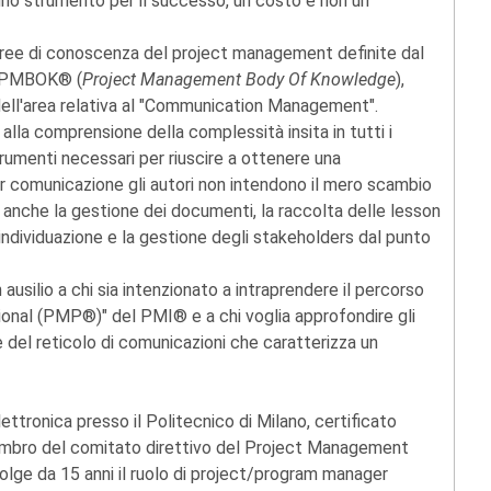
no strumento per il successo, un costo e non un
e aree di conoscenza del project management definite dal
o PMBOK® (
Project Management Body Of Knowledge
),
dell'area relativa al "Communication Management".
e alla comprensione della complessità insita in tutti i
rumenti necessari per riuscire a ottenere una
er comunicazione gli autori non intendono il mero scambio
 anche la gestione dei documenti, la raccolta delle lesson
'individuazione e la gestione degli stakeholders dal punto
 ausilio a chi sia intenzionato a intraprendere il percorso
onal (PMP®)" del PMI® e a chi voglia approfondire gli
 del reticolo di comunicazioni che caratterizza un
ettronica presso il Politecnico di Milano, certificato
bro del comitato direttivo del Project Management
olge da 15 anni il ruolo di project/program manager