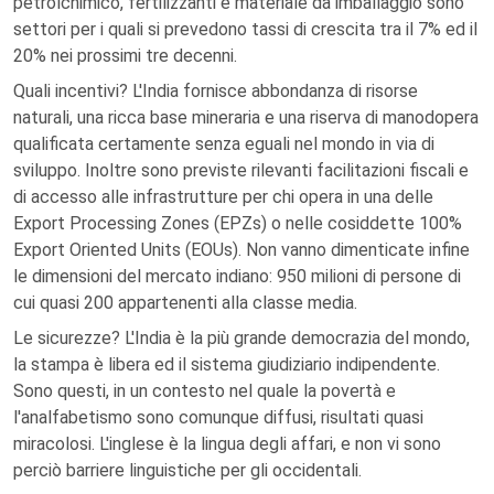
petrolchimico, fertilizzanti e materiale da imballaggio sono
settori per i quali si prevedono tassi di crescita tra il 7% ed il
20% nei prossimi tre decenni.
Quali incentivi? L'India fornisce abbondanza di risorse
naturali, una ricca base mineraria e una riserva di manodopera
qualificata certamente senza eguali nel mondo in via di
sviluppo. Inoltre sono previste rilevanti facilitazioni fiscali e
di accesso alle infrastrutture per chi opera in una delle
Export Processing Zones (EPZs) o nelle cosiddette 100%
Export Oriented Units (EOUs). Non vanno dimenticate infine
le dimensioni del mercato indiano: 950 milioni di persone di
cui quasi 200 appartenenti alla classe media.
Le sicurezze? L'India è la più grande democrazia del mondo,
la stampa è libera ed il sistema giudiziario indipendente.
Sono questi, in un contesto nel quale la povertà e
l'analfabetismo sono comunque diffusi, risultati quasi
miracolosi. L'inglese è la lingua degli affari, e non vi sono
perciò barriere linguistiche per gli occidentali.