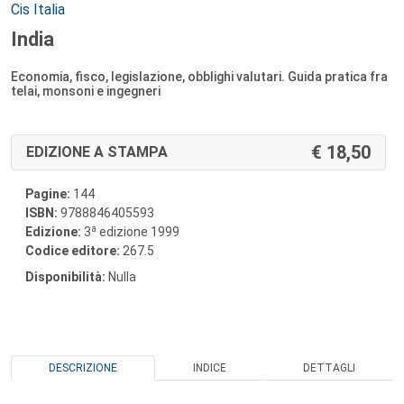
Autori:
Cis Italia
India
Economia, fisco, legislazione, obblighi valutari. Guida pratica fra
telai, monsoni e ingegneri
18,50
EDIZIONE A STAMPA
Pagine:
144
ISBN:
9788846405593
a
Edizione:
3
edizione 1999
Codice editore:
267.5
Disponibilità:
Nulla
DESCRIZIONE
INDICE
DETTAGLI