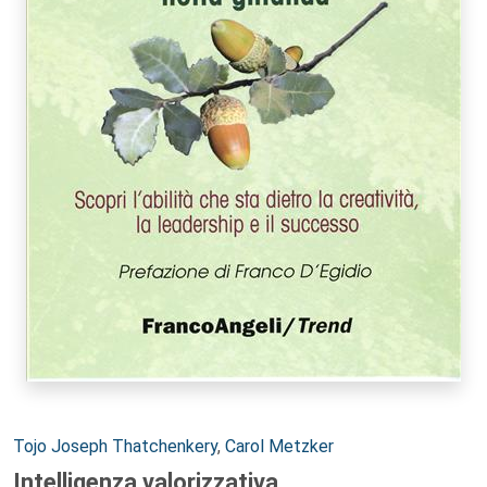
Autori:
Tojo Joseph Thatchenkery
,
Carol Metzker
Intelligenza valorizzativa