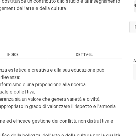
e costituisce un contributo allo studio e all’insegnamento
ment dell’arte e della cultura.
INDICE
DETTAGLI
A
enza estetica e creativa e alla sua educazione può
rilevanza:
conformismo e una propensione alla ricerca
uale e collettiva;
fferenza sia un valore che genera varietà e civiltà;
ppropriato in grado di valorizzare il rispetto e l'armonia
ne ed efficace gestione dei conflitti, non distruttiva e
fico della bellezza, dell'arte e della cultura per la qualità