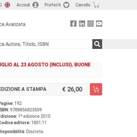
G
Accedi
Preferiti
Carrello
ca Avanzata
GLIO AL 23 AGOSTO (INCLUSI). BUONE
26,00
EDIZIONE A STAMPA
Pagine:
192
ISBN:
9788856823509
a
Edizione:
1
edizione 2010
Codice editore:
1801.11
Disponibilità:
Discreta