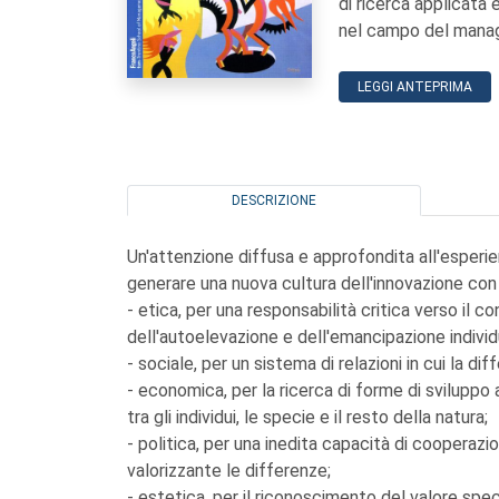
di ricerca applicata 
nel campo del manage
LEGGI ANTEPRIMA
DESCRIZIONE
Un'attenzione diffusa e approfondita all'esperi
generare una nuova cultura dell'innovazione con 
- etica, per una responsabilità critica verso il 
dell'autoelevazione e dell'emancipazione individ
- sociale, per un sistema di relazioni in cui la di
- economica, per la ricerca di forme di sviluppo a
tra gli individui, le specie e il resto della natura;
- politica, per una inedita capacità di cooperazio
valorizzante le differenze;
- estetica, per il riconoscimento del valore speci