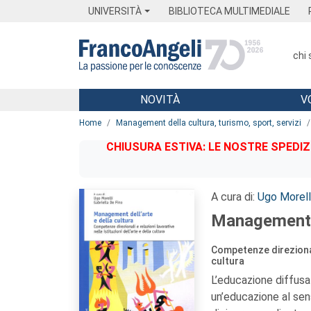
Menu
Main content
Footer
Menu
UNIVERSITÀ
BIBLIOTECA MULTIMEDIALE
chi
NOVITÀ
V
Main content
Home
Management della cultura, turismo, sport, servizi
CHIUSURA ESTIVA: LE NOSTRE SPEDIZ
A cura di:
Ugo Morell
Management de
Competenze direzionali 
cultura
L’educazione diffusa 
un’educazione al senso