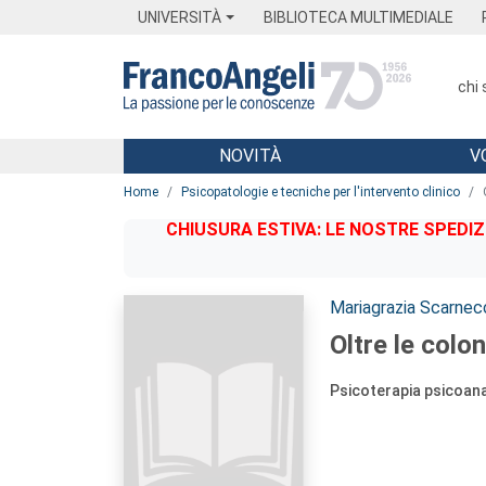
Menu
Main content
Footer
Menu
UNIVERSITÀ
BIBLIOTECA MULTIMEDIALE
chi
NOVITÀ
V
Main content
Home
Psicopatologie e tecniche per l'intervento clinico
CHIUSURA ESTIVA: LE NOSTRE SPEDIZ
Autori:
Mariagrazia Scarnec
Oltre le colo
Psicoterapia psicoana