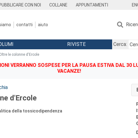
EN
PUBBLICARE CON NOI
COLLANE
APPUNTAMENTI
Ricer
 siamo
contatti
aiuto
OLUMI
RIVISTE
Cerca:
Oltre le colonne d'Ercole
IONI VERRANNO SOSPESE PER LA PAUSA ESTIVA DAL 30 LU
VACANZE!
chia
nne d'Ercole
litica della tossicodipendenza