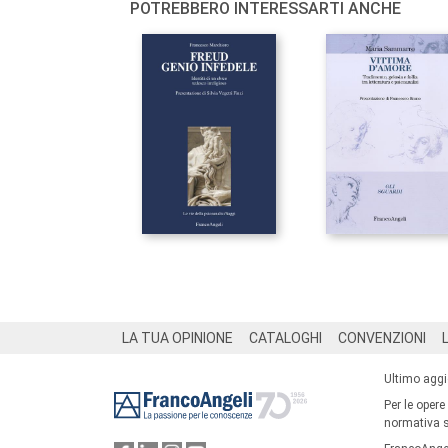
POTREBBERO INTERESSARTI ANCHE
Footer
LA TUA OPINIONE
CATALOGHI
CONVENZIONI
Ultimo agg
Per le opere
normativa su