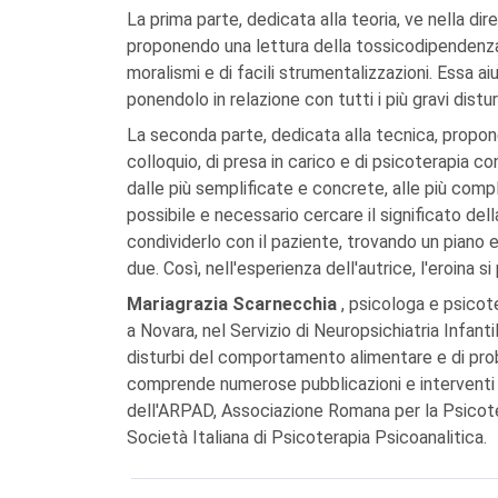
La prima parte, dedicata alla teoria, ve nella di
proponendo una lettura della tossicodipendenza c
moralismi e di facili strumentalizzazioni. Essa 
ponendolo in relazione con tutti i più gravi distur
La seconda parte, dedicata alla tecnica, propone,
colloquio, di presa in carico e di psicoterapia c
dalle più semplificate e concrete, alle più com
possibile e necessario cercare il significato d
condividerlo con il paziente, trovando un piano 
due. Così, nell'esperienza dell'autrice, l'eroina s
Mariagrazia Scarnecchia
, psicologa e psicot
a Novara, nel Servizio di Neuropsichiatria Infant
disturbi del comportamento alimentare e di prob
comprende numerose pubblicazioni e interventi a
dell'ARPAD, Associazione Romana per la Psicote
Società Italiana di Psicoterapia Psicoanalitica.