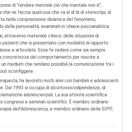
rezione di "rendere mentale ciò che mentale non è",
he ne faccia qualcosa che va al di là di stereotipi, di
aiuta nella comprensione dinamica del fenomeno,
bi della personalità, esaminati in chiave psicoanalitica.
 attraverso materiale clinico, delle situazioni di
on pazienti che si presentano con modalità di rapporto
plesse e articolate. Essa fa vedere come sia sempre
ella concretezza del comportamento per riuscire a
e un medium che rendano possibili la comunicazione tra i
i può sconfiggere.
erapeuta, ha lavorato molti anni con bambini e adolescenti
ile. Dal 1993 si occupa di alcoltossicodipendenze, di
lematiche adolescenziali. La sua attività scientifica
 congressi e seminari scientifici. È membro ordinario
rapia dell'Adolescenza, e membro ordinario della SIPP,