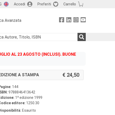
G
Accedi
Preferiti
Carrello
ca Avanzata
GLIO AL 23 AGOSTO (INCLUSI). BUONE
24,50
EDIZIONE A STAMPA
Pagine:
144
ISBN:
9788846413642
a
Edizione:
1
edizione 1999
Codice editore:
1250.30
Disponibilità:
Esaurito